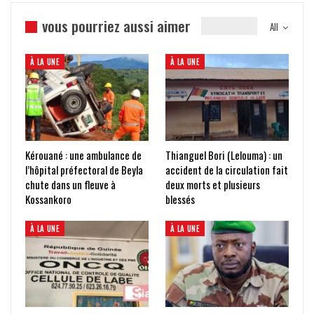
vous pourriez aussi aimer
All
À LA UNE
À LA UNE
Kérouané : une ambulance de
Thianguel Bori (Lelouma) : un
l’hôpital préfectoral de Beyla
accident de la circulation fait
chute dans un fleuve à
deux morts et plusieurs
Kossankoro
blessés
À LA UNE
À LA UNE