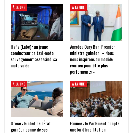
À LA UNE
À LA UNE
Hafia (Labé) : un jeune
Amadou Oury Bah, Premier
conducteur de taxi-moto
ministre guinéen : « Nous
sauvagement assassiné, sa
nous inspirons du modèle
moto volée
ivoirien pour être plus
performants »
À LA UNE
À LA UNE
Grèce : le chef de l’État
Guinée : le Parlement adopte
guinéen donne de ses
une loi d’habilitation