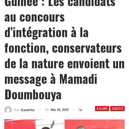
Guinée : Les candidats
au concours
d’intégration à la
fonction, conservateurs
de la nature envoient un
message à Mamadi
Doumbouya
À LA UNE
SOCIÉTÉ
On
Mai 30, 2023
Par
Siaminfos