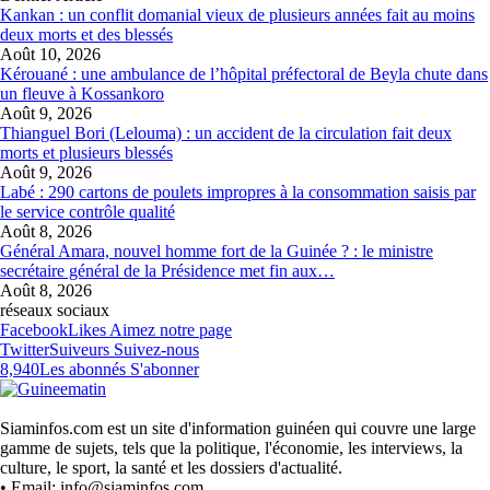
Kankan : un conflit domanial vieux de plusieurs années fait au moins
deux morts et des blessés
Août 10, 2026
Kérouané : une ambulance de l’hôpital préfectoral de Beyla chute dans
un fleuve à Kossankoro
Août 9, 2026
Thianguel Bori (Lelouma) : un accident de la circulation fait deux
morts et plusieurs blessés
Août 9, 2026
Labé : 290 cartons de poulets impropres à la consommation saisis par
le service contrôle qualité
Août 8, 2026
Général Amara, nouvel homme fort de la Guinée ? : le ministre
secrétaire général de la Présidence met fin aux…
Août 8, 2026
réseaux sociaux
Facebook
Likes
Aimez notre page
Twitter
Suiveurs
Suivez-nous
8,940
Les abonnés
S'abonner
Siaminfos.com est un site d'information guinéen qui couvre une large
gamme de sujets, tels que la politique, l'économie, les interviews, la
culture, le sport, la santé et les dossiers d'actualité.
• Email: info@siaminfos.com