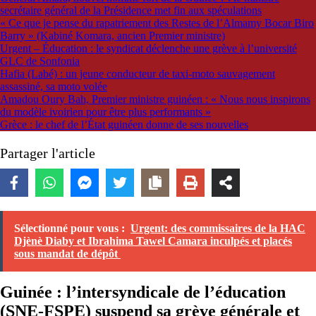
secrétaire général de la Présidence met fin aux spéculations
« Ce que je pense du rapatriement des Restes de l’Almamy Bocar Biro
Barry » (Kabiné Komara, ancien Premier ministre)
Urgent – Éducation : le syndicat déclenche une grève à l’université
GLC de Sonfonia
Hafia (Labé) : un jeune conducteur de taxi-moto sauvagement
assassiné, sa moto volée
Amadou Oury Bah, Premier ministre guinéen : « Nous nous inspirons
du modèle ivoirien pour être plus performants »
Grèce : le chef de l’État guinéen donne de ses nouvelles
Partager l'article
Sélectionné pour vous :
Urgent: des commissaires de la HAC
Djènè Diaby et Ibrahima Tawel Camara inculpés et placés
sous mandat de dépôt
Guinée : l’intersyndicale de l’éducation
(SNE-FSPE) suspend sa grève générale et