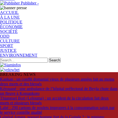
Publisher -
ACCUEIL
À LA UNE
POLITIQUE
ÉCONOMIE
SOCIÉTÉ
ODD
CULTURE
SPORT
JUSTICE
ENVIRONNEMENT
BREAKING NEWS
Kankan : un conflit domanial vieux de plusieurs années fait au moins
deux morts et des blessés
Kérouané : une ambulance de l’hôpital préfectoral de Beyla chute dans
un fleuve à Kossankoro
Thianguel Bori (Lelouma) : un accident de la circulation fait deux
morts et plusieurs blessés
Labé : 290 cartons de poulets impropres à la consommation saisis par
le service contrôle qualité
Général Amara, nouvel homme fort de la Guinée ? : le ministre