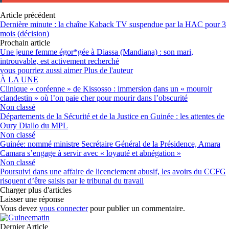
Article précédent
Dernière minute : la chaîne Kaback TV suspendue par la HAC pour 3
mois (décision)
Prochain article
Une jeune femme égor*gée à Diassa (Mandiana) : son mari,
introuvable, est activement recherché
vous pourriez aussi aimer
Plus de l'auteur
À LA UNE
Clinique « coréenne » de Kissosso : immersion dans un « mouroir
clandestin » où l’on paie cher pour mourir dans l’obscurité
Non classé
Départements de la Sécurité et de la Justice en Guinée : les attentes de
Oury Diallo du MPL
Non classé
Guinée: nommé ministre Secrétaire Général de la Présidence, Amara
Camara s’engage à servir avec « loyauté et abnégation »
Non classé
Poursuivi dans une affaire de licenciement abusif, les avoirs du CCFG
risquent d’être saisis par le tribunal du travail
Charger plus d'articles
Laisser une réponse
Vous devez
vous connecter
pour publier un commentaire.
Dernier Article