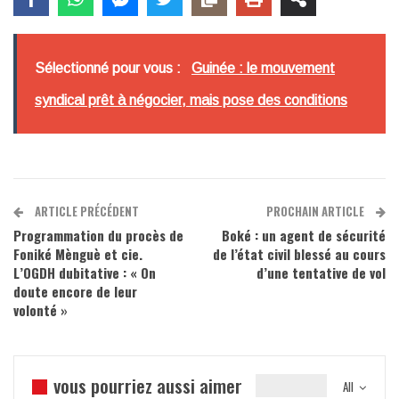
Sélectionné pour vous :
Guinée : le mouvement
syndical prêt à négocier, mais pose des conditions
ARTICLE PRÉCÉDENT
PROCHAIN ARTICLE
Programmation du procès de
Boké : un agent de sécurité
Foniké Mènguè et cie.
de l’état civil blessé au cours
L’OGDH dubitative : « On
d’une tentative de vol
doute encore de leur
volonté »
vous pourriez aussi aimer
All