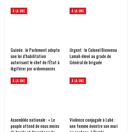
À LA UNE
À LA UNE
Guinée : le Parlement adopte
Urgent : le Colonel Bienvenu
une loi d’habilitation
Lamah élevé au grade de
autorisant le chef de l’État à
Général de brigade
légiférer par ordonnances
À LA UNE
À LA UNE
Assemblée nationale : « Le
Violence conjugale à Labé :
peuple attend de nous moins
une femme éventre son mari