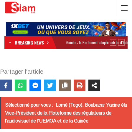
BREAKING NEWS
Partager l'article
Sélectionné pour vous :
Lomé (Togo): Boubacar Yacine élu
Vice-Président de la Plateforme des régulateurs de
l’audiovisuel de l’UEMOA et de la Guinée