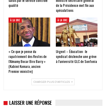
saisis par le service contrôle
ministre secrétaire général
qualité
de la Présidence met fin aux
spéculations
À LA UNE
À LA UNE
« Ce que je pense du
Urgent – Éducation : le
rapatriement des Restes de
syndicat déclenche une grève
l’Almamy Bocar Biro Barry »
à l’université GLC de Sonfonia
(Kabiné Komara, ancien
Premier ministre)
CHARGER PLUS D'ARTICLES
LAISSER UNE RÉPONSE