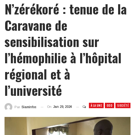
N’zérékoré : tenue de la
Caravane de
sensibilisation sur
l’hémophilie à l’hôpital
régional et à
l’université
À LA UNE
ODD
SOCIÉTÉ
On
Jan 29, 2024
Par
Siaminfos