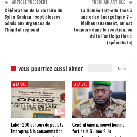
ARTICLE PRÉCÉDENT
PROCHAIN ARTICLE
Célébration de la victoire du
La Guinée fait-elle face à
Syli à Kankan : sept blessés
une crise énergétique ? «
admis aux urgences de
Malheureusement, on est
l’hôpital régional
toujours dans la réaction, on
évite l’anticipation »
(spécialiste)
vous pourriez aussi aimer
All
À LA UNE
À LA UNE
Labé : 290 cartons de poulets
Général Amara, nouvel homme
impropres à la consommation
fort de la Guinée ? : le