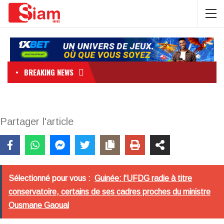
BREAKING NEWS
Partager l'article
Sélectionné pour vous :
Guinée: l'UFDG radie à titre
conservatoire, certains de ses cadres proches du ministre
Ousmane Gaoual