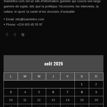
Siaminfos.com est un site d'information guinéen qui couvre une large
gamme de sujets, tels que la politique, l'économie, les interviews, la
culture, le sport, la santé et les dossiers d'actualité.
• Email: info@siaminfos.com
• Phone: +224 620 45 35 97
août 2026
L
M
M
J
V
S
D
1
2
3
4
5
6
7
8
9
10
11
12
13
14
15
16