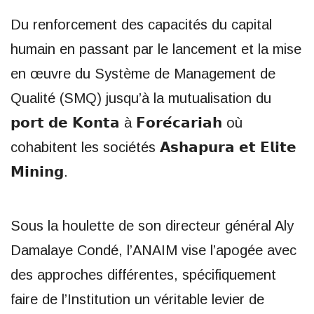
Du renforcement des capacités du capital
humain en passant par le lancement et la mise
en œuvre du Système de Management de
Qualité (SMQ) jusqu’à la mutualisation du
𝗽𝗼𝗿𝘁 𝗱𝗲 𝗞𝗼𝗻𝘁𝗮 à 𝗙𝗼𝗿𝗲́𝗰𝗮𝗿𝗶𝗮𝗵 où
cohabitent les sociétés 𝗔𝘀𝗵𝗮𝗽𝘂𝗿𝗮 𝗲𝘁 𝗘𝗹𝗶𝘁𝗲
𝗠𝗶𝗻𝗶𝗻𝗴.
Sous la houlette de son directeur général Aly
Damalaye Condé, l’ANAIM vise l’apogée avec
des approches différentes, spécifiquement
faire de l’Institution un véritable levier de