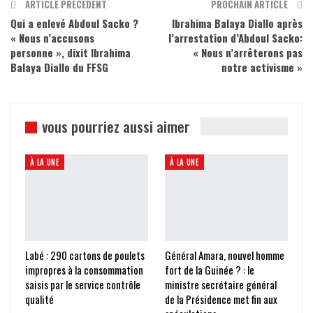
ARTICLE PRÉCÉDENT
PROCHAIN ARTICLE
Qui a enlevé Abdoul Sacko ?
Ibrahima Balaya Diallo après
« Nous n’accusons
l’arrestation d’Abdoul Sacko:
personne », dixit Ibrahima
« Nous n’arrêterons pas
Balaya Diallo du FFSG
notre activisme »
vous pourriez aussi aimer
À LA UNE
À LA UNE
Labé : 290 cartons de poulets
Général Amara, nouvel homme
impropres à la consommation
fort de la Guinée ? : le
saisis par le service contrôle
ministre secrétaire général
qualité
de la Présidence met fin aux