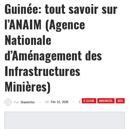
Guinée: tout savoir sur
l’ANAIM (Agence
Nationale
d’Aménagement des
Infrastructures
Minières)
À LA UNE
ANNONCES
ODD
On
Fév 21, 2025
Par
Siaminfos