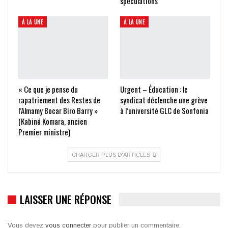
spéculations
À LA UNE
À LA UNE
« Ce que je pense du
Urgent – Éducation : le
rapatriement des Restes de
syndicat déclenche une grève
l’Almamy Bocar Biro Barry »
à l’université GLC de Sonfonia
(Kabiné Komara, ancien
Premier ministre)
CHARGER PLUS D'ARTICLES
LAISSER UNE RÉPONSE
Vous devez
vous connecter
pour publier un commentaire.