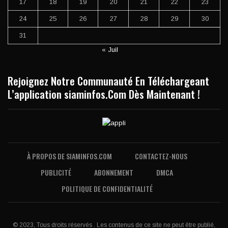
17
18
19
20
21
22
23
24
25
26
27
28
29
30
31
« Juil
Rejoignez Notre Communauté En Téléchargeant
L’application siaminfos.Com Dès Maintenant !
À PROPOS DE SIAMINFOS.COM
CONTACTEZ-NOUS
PUBLICITÉ
ABONNEMENT
DMCA
POLITIQUE DE CONFIDENTIALITÉ
© 2023, Tous droits réservés . Les contenus de ce site ne peut être publié,