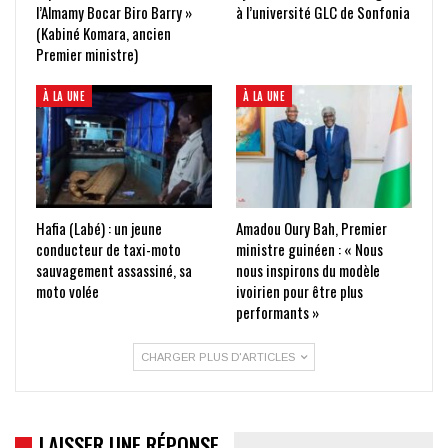
l’Almamy Bocar Biro Barry »
à l’université GLC de Sonfonia
(Kabiné Komara, ancien
Premier ministre)
À LA UNE
À LA UNE
Hafia (Labé) : un jeune
Amadou Oury Bah, Premier
conducteur de taxi-moto
ministre guinéen : « Nous
sauvagement assassiné, sa
nous inspirons du modèle
moto volée
ivoirien pour être plus
performants »
CHARGER PLUS D'ARTICLES
LAISSER UNE RÉPONSE