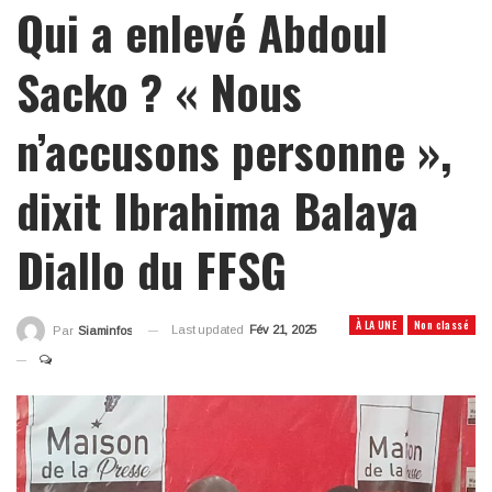
Qui a enlevé Abdoul
Sacko ? « Nous
n’accusons personne »,
dixit Ibrahima Balaya
Diallo du FFSG
À LA UNE
Non classé
Last updated
Fév 21, 2025
Par
Siaminfos