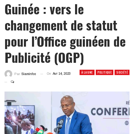
Guinée : vers le
changement de statut
pour l’Office guinéen de
Publicité (OGP)
À LA UNE
POLITIQUE
SOCIÉTÉ
On
Avr 14, 2023
Par
Siaminfos