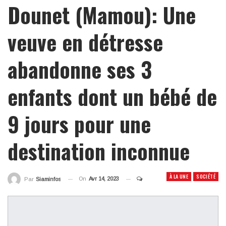
Dounet (Mamou): Une
veuve en détresse
abandonne ses 3
enfants dont un bébé de
9 jours pour une
destination inconnue
À LA UNE
SOCIÉTÉ
On
Avr 14, 2023
Par
Siaminfos