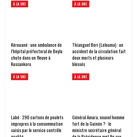
À LA UNE
À LA UNE
Kérouané : une ambulance de
Thianguel Bori (Lelouma) : un
l’hôpital préfectoral de Beyla
accident de la circulation fait
chute dans un fleuve à
deux morts et plusieurs
Kossankoro
blessés
À LA UNE
À LA UNE
Labé : 290 cartons de poulets
Général Amara, nouvel homme
impropres à la consommation
fort de la Guinée ? : le
saisis par le service contrôle
ministre secrétaire général
qualité
de la Présidence met fin aux