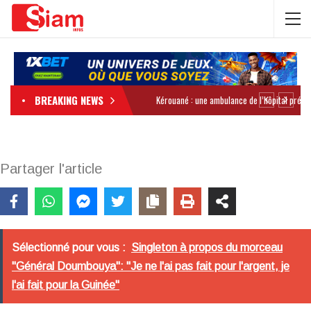
BREAKING NEWS
Partager l'article
Sélectionné pour vous :
Singleton à propos du morceau
"Général Doumbouya": "Je ne l'ai pas fait pour l'argent, je
l'ai fait pour la Guinée"