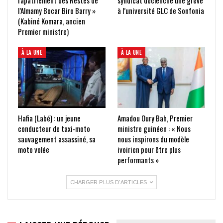
rapatriement des Restes de
syndicat déclenche une grève
l’Almamy Bocar Biro Barry »
à l’université GLC de Sonfonia
(Kabiné Komara, ancien
Premier ministre)
À LA UNE
À LA UNE
Hafia (Labé) : un jeune
Amadou Oury Bah, Premier
conducteur de taxi-moto
ministre guinéen : « Nous
sauvagement assassiné, sa
nous inspirons du modèle
moto volée
ivoirien pour être plus
performants »
CHARGER PLUS D'ARTICLES