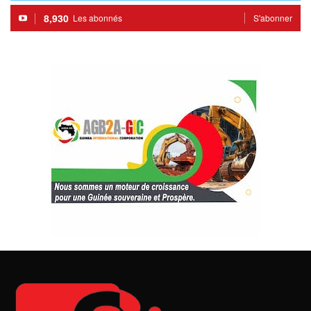
8,930
Les abonnés
S'abonner