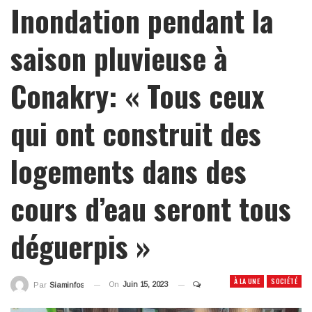
Inondation pendant la
saison pluvieuse à
Conakry: « Tous ceux
qui ont construit des
logements dans des
cours d’eau seront tous
déguerpis »
À LA UNE
SOCIÉTÉ
On
Juin 15, 2023
Par
Siaminfos