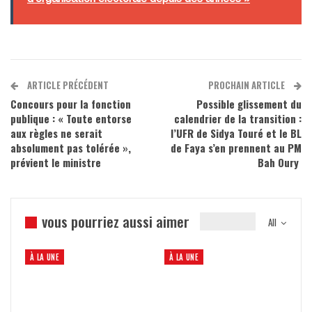
ARTICLE PRÉCÉDENT
PROCHAIN ARTICLE
Concours pour la fonction
Possible glissement du
publique : « Toute entorse
calendrier de la transition :
aux règles ne serait
l’UFR de Sidya Touré et le BL
absolument pas tolérée »,
de Faya s’en prennent au PM
prévient le ministre
Bah Oury
vous pourriez aussi aimer
All
À LA UNE
À LA UNE