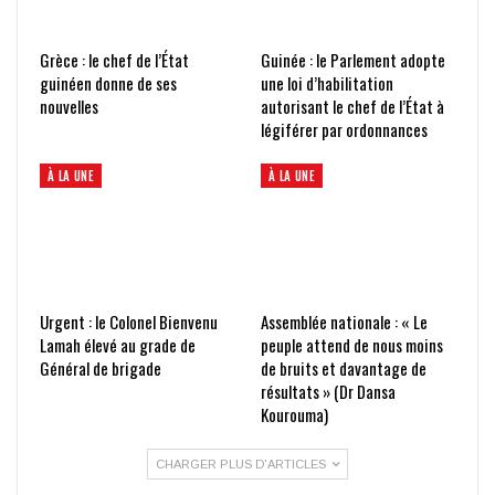
Grèce : le chef de l’État
Guinée : le Parlement adopte
guinéen donne de ses
une loi d’habilitation
nouvelles
autorisant le chef de l’État à
légiférer par ordonnances
À LA UNE
À LA UNE
Urgent : le Colonel Bienvenu
Assemblée nationale : « Le
Lamah élevé au grade de
peuple attend de nous moins
Général de brigade
de bruits et davantage de
résultats » (Dr Dansa
Kourouma)
CHARGER PLUS D'ARTICLES