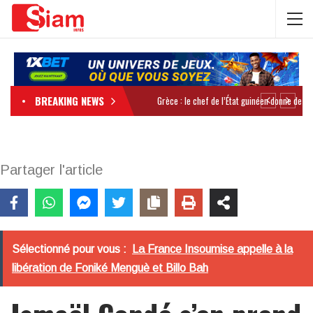
BREAKING NEWS
Partager l'article
Sélectionné pour vous :
La France Insoumise appelle à la
libération de Foniké Menguè et Billo Bah