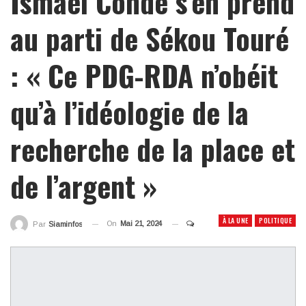
Ismaël Condé s’en prend
au parti de Sékou Touré
: « Ce PDG-RDA n’obéit
qu’à l’idéologie de la
recherche de la place et
de l’argent »
À LA UNE
POLITIQUE
On
Mai 21, 2024
Par
Siaminfos