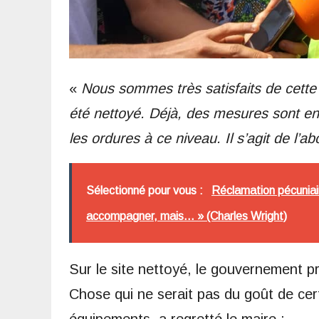
«
Nous sommes très satisfaits de cette 
été nettoyé. Déjà, des mesures sont en
les ordures à ce niveau. Il s’agit de l
Sélectionné pour vous :
Réclamation pécuniair
accompagner, mais... » (Charles Wright)
Sur le site nettoyé, le gouvernement prév
Chose qui ne serait pas du goût de cert
équipements, a regretté le maire :