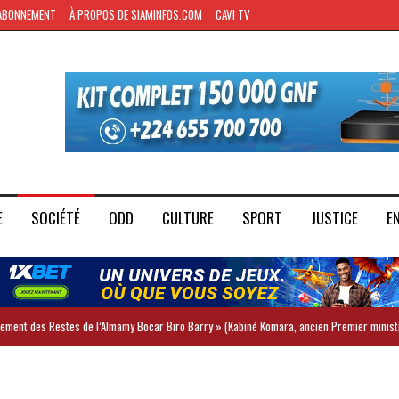
ABONNEMENT
À PROPOS DE SIAMINFOS.COM
CAVI TV
E
SOCIÉTÉ
ODD
CULTURE
SPORT
JUSTICE
E
iement des Restes de l’Almamy Bocar Biro Barry » (Kabiné Komara, ancien Premier minist