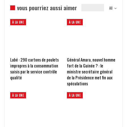
vous pourriez aussi aimer
All
À LA UNE
À LA UNE
Labé : 290 cartons de poulets
Général Amara, nouvel homme
impropres à la consommation
fort de la Guinée ? : le
saisis par le service contrôle
ministre secrétaire général
qualité
de la Présidence met fin aux
spéculations
À LA UNE
À LA UNE