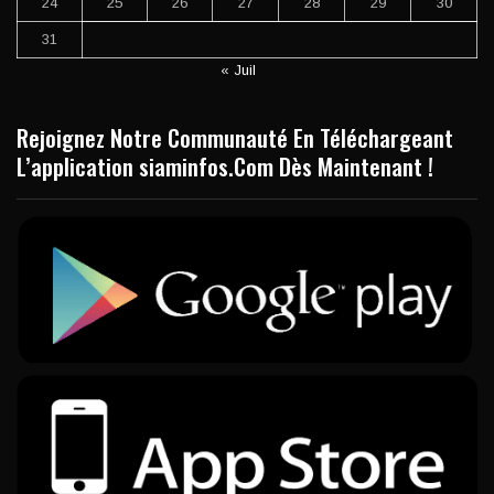
24
25
26
27
28
29
30
31
« Juil
Rejoignez Notre Communauté En Téléchargeant
L’application siaminfos.Com Dès Maintenant !