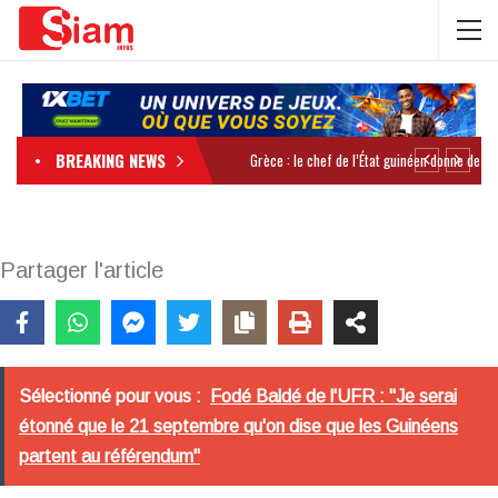
BREAKING NEWS
Partager l'article
Sélectionné pour vous :
Fodé Baldé de l'UFR : "Je serai
étonné que le 21 septembre qu'on dise que les Guinéens
partent au référendum"