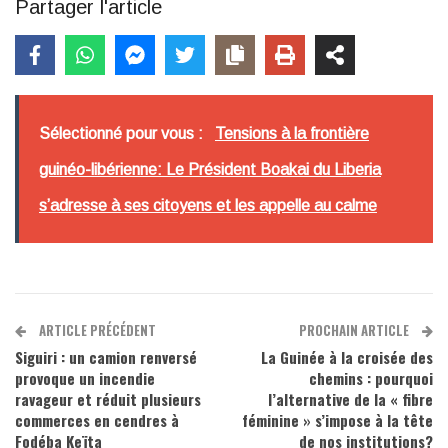
Partager l'article
Sélectionné pour vous :
Tensions à la frontière
guinéo-libérienne: Le Président Boakai du Liberia
s’adresse à ses citoyens et les appelle au calme
ARTICLE PRÉCÉDENT
PROCHAIN ARTICLE
Siguiri : un camion renversé
La Guinée à la croisée des
provoque un incendie
chemins : pourquoi
ravageur et réduit plusieurs
l’alternative de la « fibre
commerces en cendres à
féminine » s’impose à la tête
Fodéba Keïta
de nos institutions?