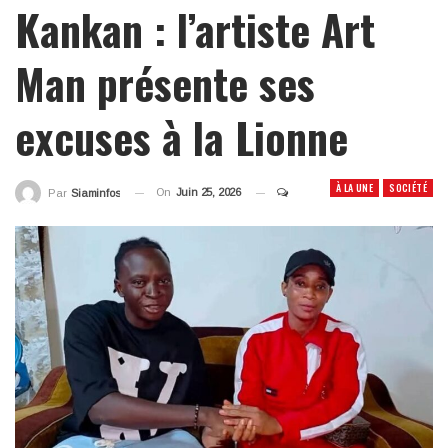
Kankan : l’artiste Art
Man présente ses
excuses à la Lionne
À LA UNE
SOCIÉTÉ
On
Juin 25, 2026
Par
Siaminfos