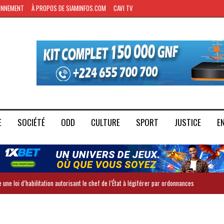
ONNEMENT
À PROPOS DE SIAMINFOS.COM
CAVI TV
E
SOCIÉTÉ
ODD
CULTURE
SPORT
JUSTICE
E
 une loi d’habilitation autorisant le chef de l’État à légiférer par ordonnances