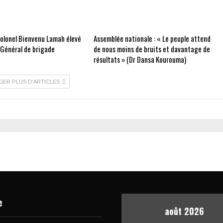
Colonel Bienvenu Lamah élevé
Assemblée nationale : « Le peuple attend
 Général de brigade
de nous moins de bruits et davantage de
résultats » (Dr Dansa Kourouma)
GER PLUS D'ARTICLES
e
août 2026