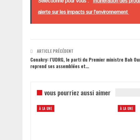
Sélectionné pour vous :
Incinération des prod
alerte sur les impacts sur l'environnement
ARTICLE PRÉCÉDENT
Conakry: l’UDRG, le parti du Premier ministre Bah Our
reprend ses assemblées et…
vous pourriez aussi aimer
À LA UNE
À LA UNE