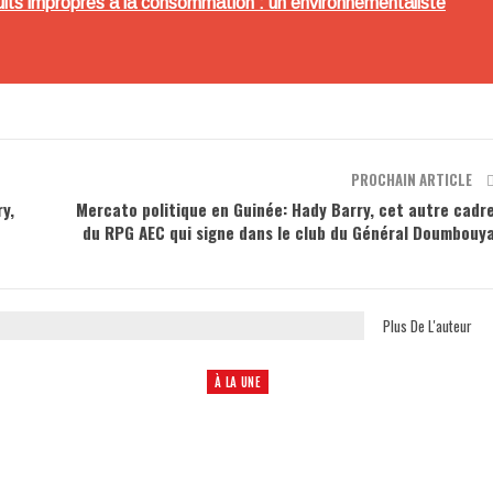
uits impropres à la consommation : un environnementaliste
PROCHAIN ARTICLE
y,
Mercato politique en Guinée: Hady Barry, cet autre cadr
du RPG AEC qui signe dans le club du Général Doumbouy
Plus De L'auteur
À LA UNE