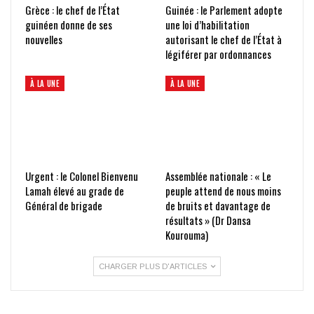
Grèce : le chef de l’État
Guinée : le Parlement adopte
guinéen donne de ses
une loi d’habilitation
nouvelles
autorisant le chef de l’État à
légiférer par ordonnances
À LA UNE
À LA UNE
Urgent : le Colonel Bienvenu
Assemblée nationale : « Le
Lamah élevé au grade de
peuple attend de nous moins
Général de brigade
de bruits et davantage de
résultats » (Dr Dansa
Kourouma)
CHARGER PLUS D'ARTICLES