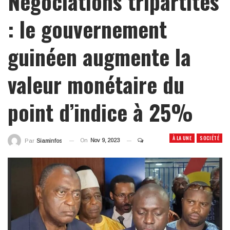
Négociations tripartites
: le gouvernement
guinéen augmente la
valeur monétaire du
point d’indice à 25%
À LA UNE
SOCIÉTÉ
On
Nov 9, 2023
Par
Siaminfos