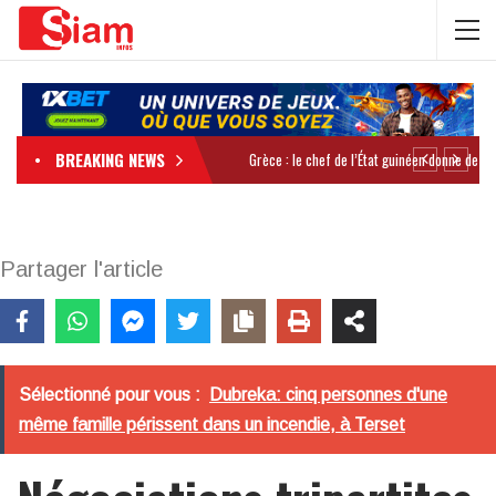
BREAKING NEWS
Partager l'article
Sélectionné pour vous :
Dubreka: cinq personnes d'une
même famille périssent dans un incendie, à Terset