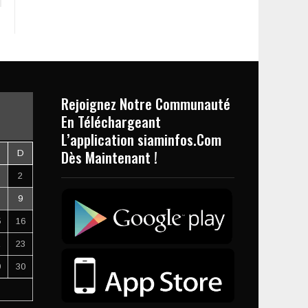
Rejoignez Notre Communauté
En Téléchargeant
L’application siaminfos.Com
Dès Maintenant !
D
2
9
5
16
2
23
9
30