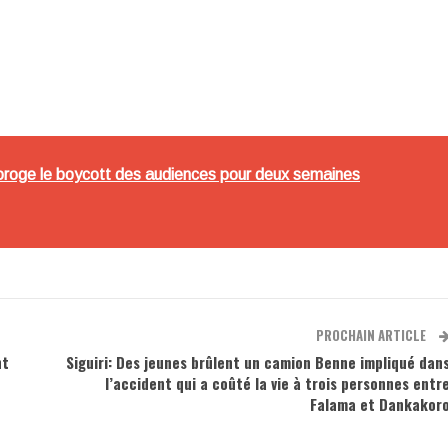
roroge le boycott des audiences pour deux semaines
PROCHAIN ARTICLE
nt
Siguiri: Des jeunes brûlent un camion Benne impliqué dan
l’accident qui a coûté la vie à trois personnes entr
Falama et Dankakor