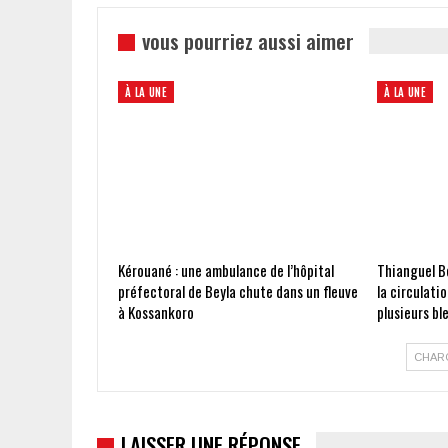
vous pourriez aussi aimer
À LA UNE
À LA UNE
Kérouané : une ambulance de l’hôpital
Thianguel Bo
préfectoral de Beyla chute dans un fleuve
la circulati
à Kossankoro
plusieurs bl
CHAR
LAISSER UNE RÉPONSE