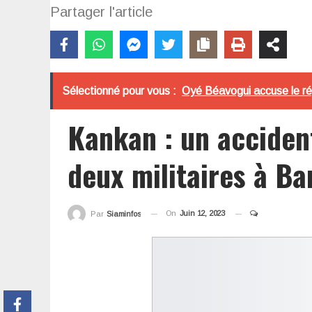
Partager l'article
Sélectionné pour vous :
Oyé Béavogui accuse le ré
Kankan : un acciden
deux militaires à B
On
Juin 12, 2023
Par
Siaminfos