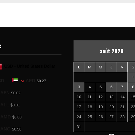
e
août 2026
USD - United States Dollar
L
M
M
J
V
S
1
SD
AED
$0.27
3
4
5
6
7
8
AFN
$0.02
10
11
12
13
14
1
ALL
$0.01
17
18
19
20
21
2
AMD
24
25
26
27
28
2
$0.00
31
ANG
$0.56