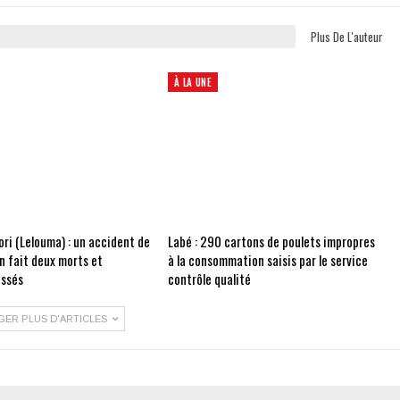
Plus De L'auteur
À LA UNE
ri (Lelouma) : un accident de
Labé : 290 cartons de poulets impropres
on fait deux morts et
à la consommation saisis par le service
essés
contrôle qualité
GER PLUS D'ARTICLES