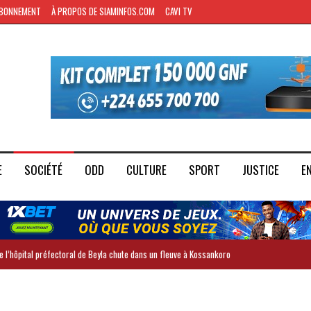
BONNEMENT
À PROPOS DE SIAMINFOS.COM
CAVI TV
E
SOCIÉTÉ
ODD
CULTURE
SPORT
JUSTICE
E
 l’hôpital préfectoral de Beyla chute dans un fleuve à Kossankoro