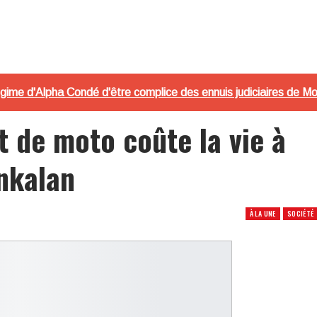
gime d'Alpha Condé d'être complice des ennuis judiciaires de 
t de moto coûte la vie à
ankalan
À LA UNE
SOCIÉTÉ