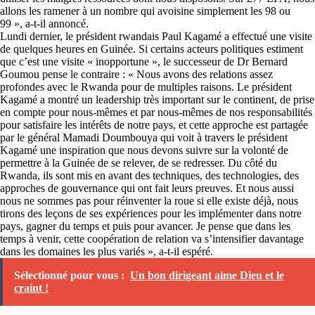
allons les ramener à un nombre qui avoisine simplement les 98 ou
99 », a-t-il annoncé.
Lundi dernier, le président rwandais Paul Kagamé a effectué une visite
de quelques heures en Guinée. Si certains acteurs politiques estiment
que c’est une visite « inopportune », le successeur de Dr Bernard
Goumou pense le contraire : « Nous avons des relations assez
profondes avec le Rwanda pour de multiples raisons. Le président
Kagamé a montré un leadership très important sur le continent, de prise
en compte pour nous-mêmes et par nous-mêmes de nos responsabilités
pour satisfaire les intérêts de notre pays, et cette approche est partagée
par le général Mamadi Doumbouya qui voit à travers le président
Kagamé une inspiration que nous devons suivre sur la volonté de
permettre à la Guinée de se relever, de se redresser. Du côté du
Rwanda, ils sont mis en avant des techniques, des technologies, des
approches de gouvernance qui ont fait leurs preuves. Et nous aussi
nous ne sommes pas pour réinventer la roue si elle existe déjà, nous
tirons des leçons de ses expériences pour les implémenter dans notre
pays, gagner du temps et puis pour avancer. Je pense que dans les
temps à venir, cette coopération de relation va s’intensifier davantage
dans les domaines les plus variés », a-t-il espéré.
Sélectionné pour vous :
Un bon dirigeant aime Dieu et le
craint !