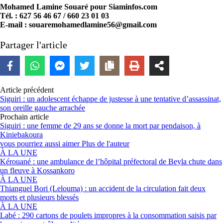
Mohamed Lamine Souaré pour Siaminfos.com
Tél. : 627 56 46 67 / 660 23 01 03
E-mail : souaremohamedlamine56@gmail.com
Partager l'article
Article précédent
Siguiri : un adolescent échappe de justesse à une tentative d’assassinat,
son oreille gauche arrachée
Prochain article
Siguiri : une femme de 29 ans se donne la mort par pendaison, à
Kiniebakoura
vous pourriez aussi aimer
Plus de l'auteur
À LA UNE
Kérouané : une ambulance de l’hôpital préfectoral de Beyla chute dans
un fleuve à Kossankoro
À LA UNE
Thianguel Bori (Lelouma) : un accident de la circulation fait deux
morts et plusieurs blessés
À LA UNE
Labé : 290 cartons de poulets impropres à la consommation saisis par