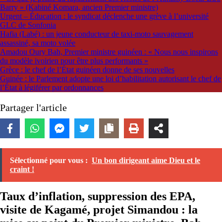
Barry » (Kabiné Komara, ancien Premier ministre)
Urgent – Éducation : le syndicat déclenche une grève à l’université
GLC de Sonfonia
Hafia (Labé) : un jeune conducteur de taxi-moto sauvagement
assassiné, sa moto volée
Amadou Oury Bah, Premier ministre guinéen : « Nous nous inspirons
du modèle ivoirien pour être plus performants »
Grèce : le chef de l’État guinéen donne de ses nouvelles
Guinée : le Parlement adopte une loi d’habilitation autorisant le chef de
l’État à légiférer par ordonnances
Partager l'article
Sélectionné pour vous :
Un bon dirigeant aime Dieu et le
craint !
Taux d’inflation, suppression des EPA,
visite de Kagamé, projet Simandou : la