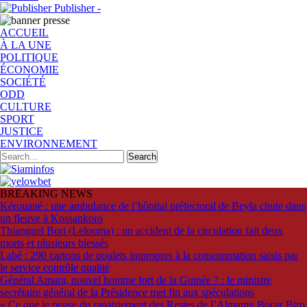
Publisher -
ACCUEIL
À LA UNE
POLITIQUE
ÉCONOMIE
SOCIÉTÉ
ODD
CULTURE
SPORT
JUSTICE
ENVIRONNEMENT
BREAKING NEWS
Kérouané : une ambulance de l’hôpital préfectoral de Beyla chute dans
un fleuve à Kossankoro
Thianguel Bori (Lelouma) : un accident de la circulation fait deux
morts et plusieurs blessés
Labé : 290 cartons de poulets impropres à la consommation saisis par
le service contrôle qualité
Général Amara, nouvel homme fort de la Guinée ? : le ministre
secrétaire général de la Présidence met fin aux spéculations
« Ce que je pense du rapatriement des Restes de l’Almamy Bocar Biro