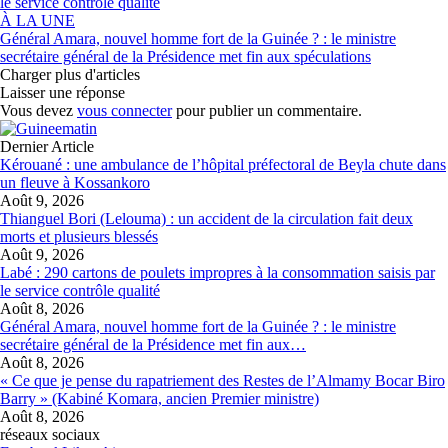
le service contrôle qualité
À LA UNE
Général Amara, nouvel homme fort de la Guinée ? : le ministre
secrétaire général de la Présidence met fin aux spéculations
Charger plus d'articles
Laisser une réponse
Vous devez
vous connecter
pour publier un commentaire.
Dernier Article
Kérouané : une ambulance de l’hôpital préfectoral de Beyla chute dans
un fleuve à Kossankoro
Août 9, 2026
Thianguel Bori (Lelouma) : un accident de la circulation fait deux
morts et plusieurs blessés
Août 9, 2026
Labé : 290 cartons de poulets impropres à la consommation saisis par
le service contrôle qualité
Août 8, 2026
Général Amara, nouvel homme fort de la Guinée ? : le ministre
secrétaire général de la Présidence met fin aux…
Août 8, 2026
« Ce que je pense du rapatriement des Restes de l’Almamy Bocar Biro
Barry » (Kabiné Komara, ancien Premier ministre)
Août 8, 2026
réseaux sociaux