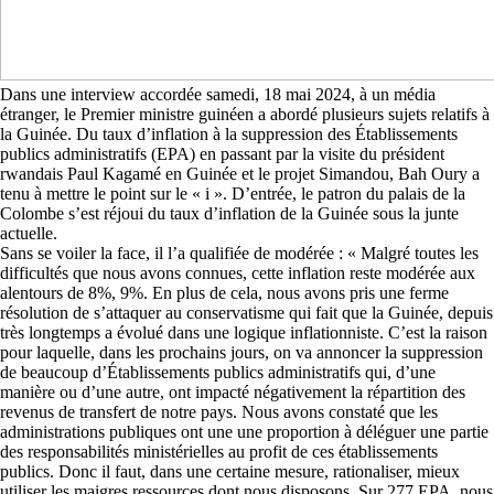
Dans une interview accordée samedi, 18 mai 2024, à un média
étranger, le Premier ministre guinéen a abordé plusieurs sujets relatifs à
la Guinée. Du taux d’inflation à la suppression des Établissements
publics administratifs (EPA) en passant par la visite du président
rwandais Paul Kagamé en Guinée et le projet Simandou, Bah Oury a
tenu à mettre le point sur le « i ». D’entrée, le patron du palais de la
Colombe s’est réjoui du taux d’inflation de la Guinée sous la junte
actuelle.
Sans se voiler la face, il l’a qualifiée de modérée : « Malgré toutes les
difficultés que nous avons connues, cette inflation reste modérée aux
alentours de 8%, 9%. En plus de cela, nous avons pris une ferme
résolution de s’attaquer au conservatisme qui fait que la Guinée, depuis
très longtemps a évolué dans une logique inflationniste. C’est la raison
pour laquelle, dans les prochains jours, on va annoncer la suppression
de beaucoup d’Établissements publics administratifs qui, d’une
manière ou d’une autre, ont impacté négativement la répartition des
revenus de transfert de notre pays. Nous avons constaté que les
administrations publiques ont une une proportion à déléguer une partie
des responsabilités ministérielles au profit de ces établissements
publics. Donc il faut, dans une certaine mesure, rationaliser, mieux
utiliser les maigres ressources dont nous disposons. Sur 277 EPA, nous