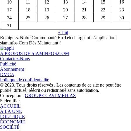
10
11
12
13
14
15
16
17
18
19
20
21
22
23
24
25
26
27
28
29
30
31
« Juil
Rejoignez Notre Communauté En Téléchargeant L’application
siaminfos.Com Dès Maintenant !
À PROPOS DE SIAMINFOS.COM
Contactez-Nous
Publicité
Abonnement
DMCA
Politique de confidentialité
© 2023, Tous droits réservés . Les contenus de ce site ne peut être
publié, diffusé, réécrit ou redistribué sans autorisation.
Conception :
GROUPE CAVI MÉDIAS
S'identifier
ACCUEIL
À LA UNE
POLITIQUE
ÉCONOMIE
SOCIÉTÉ