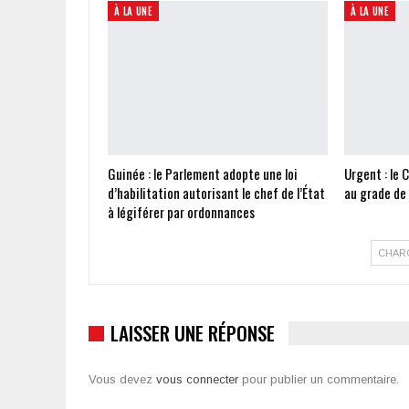
À LA UNE
À LA UNE
Guinée : le Parlement adopte une loi
Urgent : le 
d’habilitation autorisant le chef de l’État
au grade de
à légiférer par ordonnances
CHAR
LAISSER UNE RÉPONSE
Vous devez
vous connecter
pour publier un commentaire.