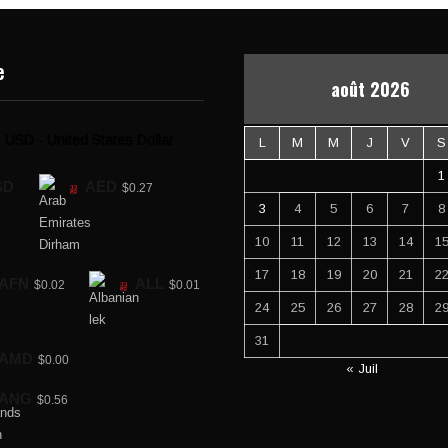
e
août 2026
USD - United States Dollar
L
M
M
J
V
S
1
SD
AED
$0.27
3
4
5
6
7
8
10
11
12
13
14
1
17
18
19
20
21
2
AFN
ALL
$0.02
$0.01
24
25
26
27
28
2
31
AMD
$0.00
« Juil
ANG
$0.56