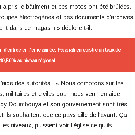
a pris le bâtiment et ces motos ont été brûlées.
groupes électrogènes et des documents d’archives
ent dans ce magasin » déplore t-il.
n d'entrée en 7ème année: Faranah enregistre un taux de
t 40,59% au niveau régional
l’aide des autorités : « Nous comptons sur les
s, militaires et civiles pour nous venir en aide.
ady Doumbouya et son gouvernement sont très
et ils souhaitent que ce pays aille de l’avant. Ça
es niveaux, puissent voir l’église ce qu’ils