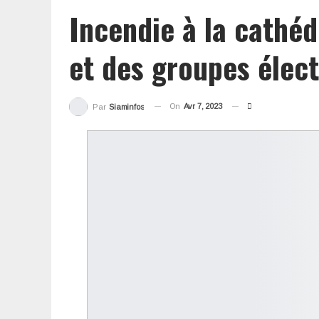
Incendie à la cathé
et des groupes élect
On
Avr 7, 2023
Par
Siaminfos