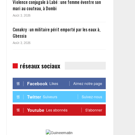
Violence conjugale à Labé : une femme éventre son
mari au couteau, à Dombi
Août 3, 2026
Conakry : un militaire périt emporté par les eaux à,
Gbessia
Août 3, 2026
réseaux sociaux
Facebook
Likes
Aimez notre page
Twitter
Suiveurs
Suivez-nous
Youtube
Les abonnés
S'abonner