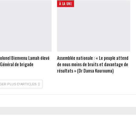
À LA UNE
Colonel Bienvenu Lamah élevé
Assemblée nationale : « Le peuple attend
 Général de brigade
de nous moins de bruits et davantage de
résultats » (Dr Dansa Kourouma)
GER PLUS D'ARTICLES