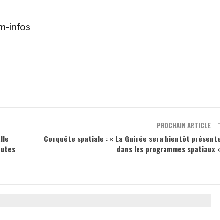
m-infos
PROCHAIN ARTICLE
lle
Conquête spatiale : « La Guinée sera bientôt présent
nutes
dans les programmes spatiaux 