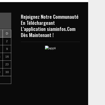
Rejoignez Notre Communauté
En Téléchargeant
L’application siaminfos.Com
Dès Maintenant !
D
2
9
5
16
2
23
9
30