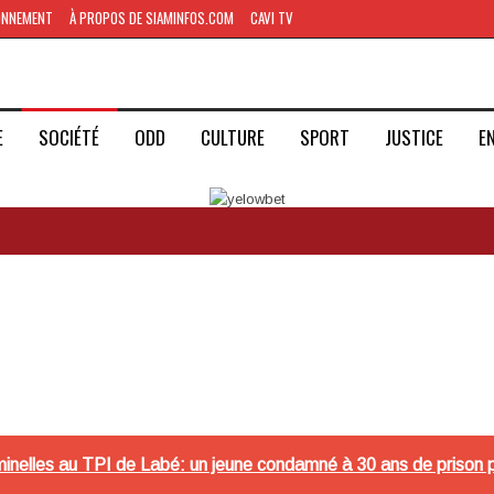
ONNEMENT
À PROPOS DE SIAMINFOS.COM
CAVI TV
E
SOCIÉTÉ
ODD
CULTURE
SPORT
JUSTICE
E
inelles au TPI de Labé: un jeune condamné à 30 ans de prison p