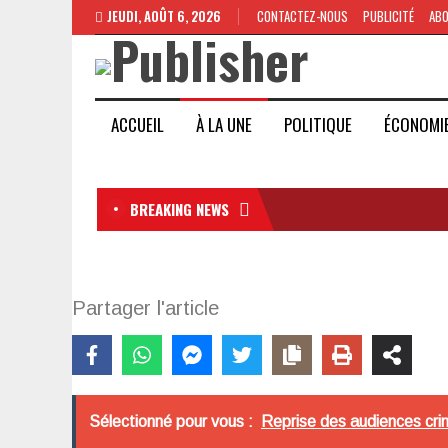
JEUDI, AOÛT 6, 2026
CONTACTEZ-NOUS
PUBLICITÉ
AB
ACCUEIL
À LA UNE
POLITIQUE
ÉCONOMI
BREAKING NEWS
Partager l'article
Sélectionné pour vous :
Reprise des audiences crim