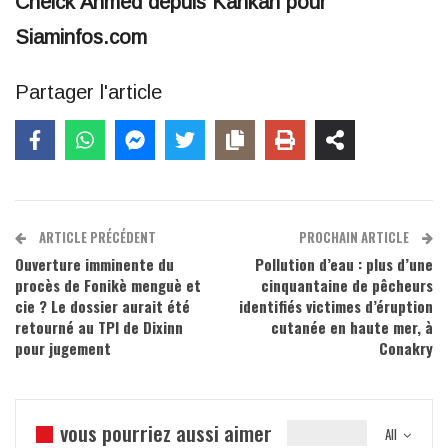
Cheick Ahmed depuis Kankan pour
Siaminfos.com
Partager l'article
ARTICLE PRÉCÉDENT
PROCHAIN ARTICLE
Ouverture imminente du
Pollution d’eau : plus d’une
procès de Fonikè menguè et
cinquantaine de pêcheurs
cie ? Le dossier aurait été
identifiés victimes d’éruption
retourné au TPI de Dixinn
cutanée en haute mer, à
pour jugement
Conakry
vous pourriez aussi aimer
All