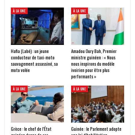
À LA UNE
À LA UNE
Hafia (Labé) : un jeune
Amadou Oury Bah, Premier
conducteur de taxi-moto
ministre guinéen : « Nous
sauvagement assassiné, sa
nous inspirons du modèle
moto volée
ivoirien pour être plus
performants »
À LA UNE
À LA UNE
Grèce : le chef de l’État
Guinée : le Parlement adopte
guinéen donne de ses
une loi d’habilitation