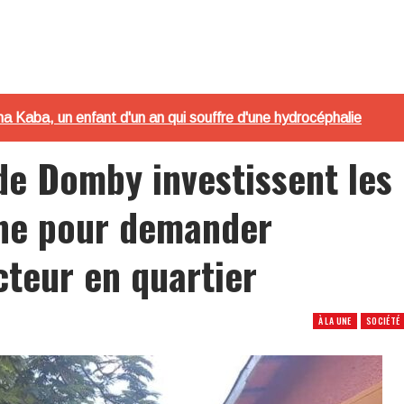
 Kaba, un enfant d'un an qui souffre d'une hydrocéphalie
de Domby investissent les
ne pour demander
ecteur en quartier
À LA UNE
SOCIÉTÉ