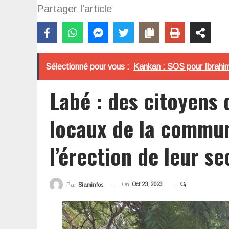
Partager l'article
Sélectionné pour vous :
Kankan : SOS pour Ibrahima
Labé : des citoyens 
locaux de la commu
l’érection de leur s
On
Oct 23, 2023
Par
Siaminfos