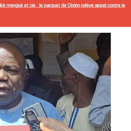
è menguè et cie : le parquet de Dixinn relève appel contre le