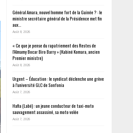
Général Amara, nouvel homme fort de la Guinée ? : le
ministre secrétaire général de la Présidence met fin
aux…
Août 8, 2026
« Ce que je pense du rapatriement des Restes de
l’Almamy Bocar Biro Barry » (Kabiné Komara, ancien
Premier ministre)
Août 8, 2026
Urgent – Éducation : le syndicat déclenche une grève
à l’université GLC de Sonfonia
Août 7, 2026
Hafia (Labé) : un jeune conducteur de taxi-moto
sauvagement assassiné, sa moto volée
Août 7, 2026