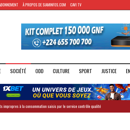
ABONNEMENT
À PROPOS DE SIAMINFOS.COM
CAVI TV
E
SOCIÉTÉ
ODD
CULTURE
SPORT
JUSTICE
E
ts impropres à la consommation saisis par le service contrôle qualité