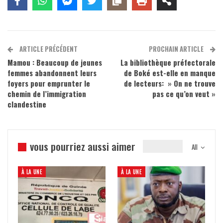
ARTICLE PRÉCÉDENT
PROCHAIN ARTICLE
Mamou : Beaucoup de jeunes
La bibliothèque préfectorale
femmes abandonnent leurs
de Boké est-elle en manque
foyers pour emprunter le
de lecteurs: » On ne trouve
chemin de l’immigration
pas ce qu’on veut »
clandestine
vous pourriez aussi aimer
All
À LA UNE
À LA UNE