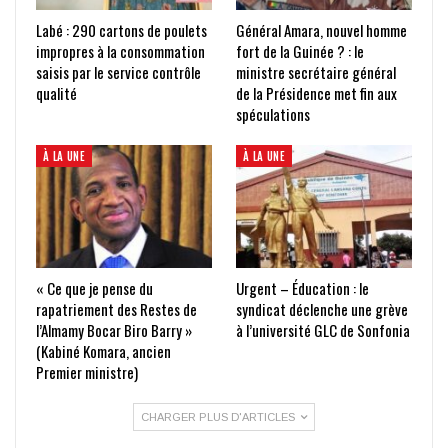
Labé : 290 cartons de poulets
Général Amara, nouvel homme
impropres à la consommation
fort de la Guinée ? : le
saisis par le service contrôle
ministre secrétaire général
qualité
de la Présidence met fin aux
spéculations
À LA UNE
À LA UNE
« Ce que je pense du
Urgent – Éducation : le
rapatriement des Restes de
syndicat déclenche une grève
l’Almamy Bocar Biro Barry »
à l’université GLC de Sonfonia
(Kabiné Komara, ancien
Premier ministre)
CHARGER PLUS D'ARTICLES