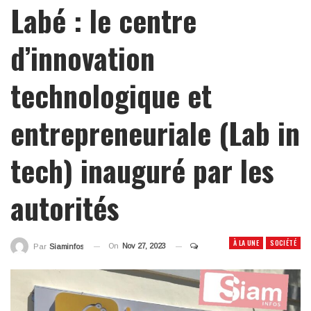
Labé : le centre
d’innovation
technologique et
entrepreneuriale (Lab in
tech) inauguré par les
autorités
À LA UNE
SOCIÉTÉ
On
Nov 27, 2023
Par
Siaminfos