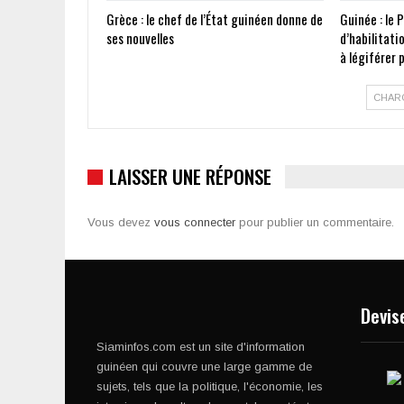
Grèce : le chef de l’État guinéen donne de
Guinée : le 
ses nouvelles
d’habilitati
à légiférer
CHAR
LAISSER UNE RÉPONSE
Vous devez
vous connecter
pour publier un commentaire.
Devis
Siaminfos.com est un site d'information
guinéen qui couvre une large gamme de
sujets, tels que la politique, l'économie, les