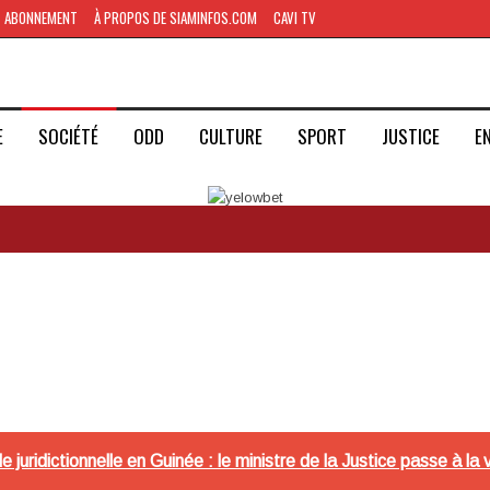
ABONNEMENT
À PROPOS DE SIAMINFOS.COM
CAVI TV
E
SOCIÉTÉ
ODD
CULTURE
SPORT
JUSTICE
E
e juridictionnelle en Guinée : le ministre de la Justice passe à la