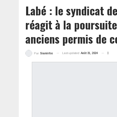
Labé : le syndicat d
réagit à la poursuit
anciens permis de c
Last updated
Août 31, 2024
Par
Siaminfos