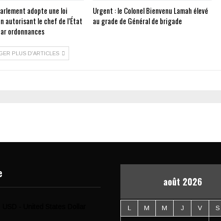
Parlement adopte une loi
Urgent : le Colonel Bienvenu Lamah élevé
on autorisant le chef de l’État
au grade de Général de brigade
 par ordonnances
GER PLUS D'ARTICLES
e
août 2026
USD - United States Dollar
L
M
M
J
V
S