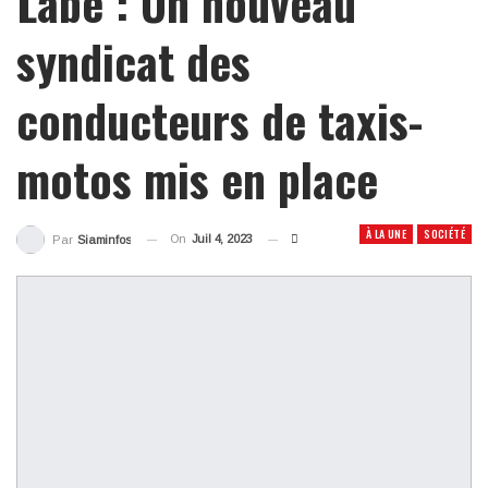
Labé : Un nouveau
syndicat des
conducteurs de taxis-
motos mis en place
À LA UNE
SOCIÉTÉ
On
Juil 4, 2023
Par
Siaminfos