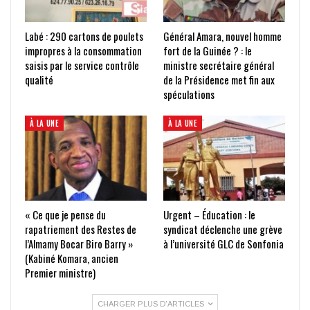
Labé : 290 cartons de poulets
Général Amara, nouvel homme
impropres à la consommation
fort de la Guinée ? : le
saisis par le service contrôle
ministre secrétaire général
qualité
de la Présidence met fin aux
spéculations
À LA UNE
À LA UNE
« Ce que je pense du
Urgent – Éducation : le
rapatriement des Restes de
syndicat déclenche une grève
l’Almamy Bocar Biro Barry »
à l’université GLC de Sonfonia
(Kabiné Komara, ancien
Premier ministre)
CHARGER PLUS D'ARTICLES