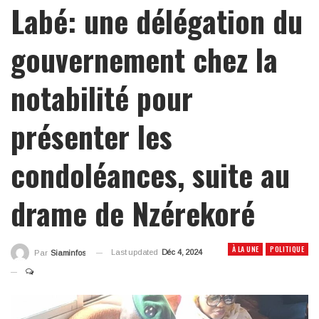
Labé: une délégation du
gouvernement chez la
notabilité pour
présenter les
condoléances, suite au
drame de Nzérekoré
À LA UNE
POLITIQUE
Last updated
Déc 4, 2024
Par
Siaminfos