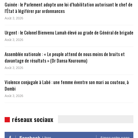
Guinée : le Parlement adopte une loi d’habilitation autorisant le chef de
l’État à légiférer par ordonnances
Août 3, 2026
Urgent : le Colonel Bienvenu Lamah élevé au grade de Général de brigade
Août 3, 2026
Assemblée nationale : « Le peuple attend de nous moins de bruits et
davantage de résultats » (Dr Dansa Kourouma)
Août 3, 2026
Violence conjugale à Labé : une femme éventre son mari au couteau, à
Dombi
Août 3, 2026
réseaux sociaux
Facebook
Likes
Aimez notre page