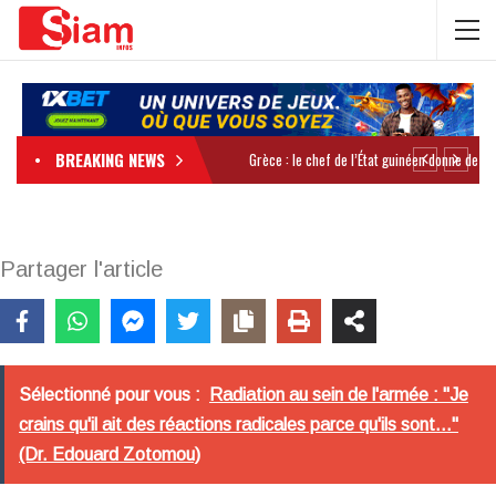
BREAKING NEWS
Partager l'article
Sélectionné pour vous :
Radiation au sein de l'armée : "Je
crains qu'il ait des réactions radicales parce qu'ils sont..."
(Dr. Edouard Zotomou)