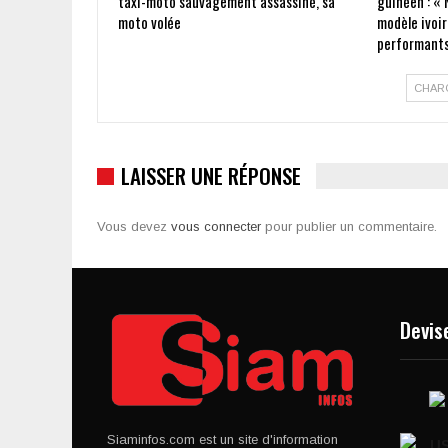
taxi-moto sauvagement assassiné, sa
guinéen : « 
moto volée
modèle ivoir
performants
CHAR
LAISSER UNE RÉPONSE
Vous devez
vous connecter
pour publier un commentaire.
Devis
Siaminfos.com est un site d'information
U