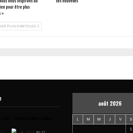
Nous nous inspirons du
ses nouvelles
ien pour être plus
 »
GER PLUS D'ARTICLES
e
août 2026
USD - United States Dollar
L
M
M
J
V
S
1
SD
AED
$0.27