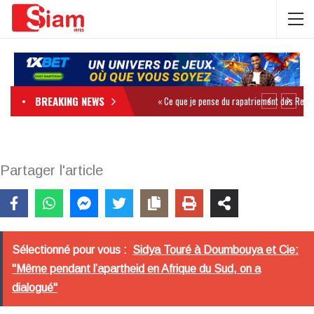
BREAKING NEWS
Partager l'article
Sélectionné pour vous :
Sidya Touré à Doumbouya et Cie:
"Même pendant l’apartheid en Afrique du Sud, on a
dialogué"