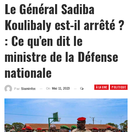
Le Général Sadiba
Koulibaly est-il arrêté ?
: Ce qu’en dit le
ministre de la Défense
nationale
À LA UNE
POLITIQUE
On
Mai 11, 2023
Par
Siaminfos