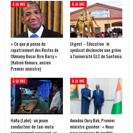
À LA UNE
À LA UNE
« Ce que je pense du
Urgent – Éducation : le
rapatriement des Restes de
syndicat déclenche une grève
l’Almamy Bocar Biro Barry »
à l’université GLC de Sonfonia
(Kabiné Komara, ancien
Premier ministre)
À LA UNE
À LA UNE
Hafia (Labé) : un jeune
Amadou Oury Bah, Premier
conducteur de taxi-moto
ministre guinéen : « Nous
sauvagement assassiné, sa
nous inspirons du modèle