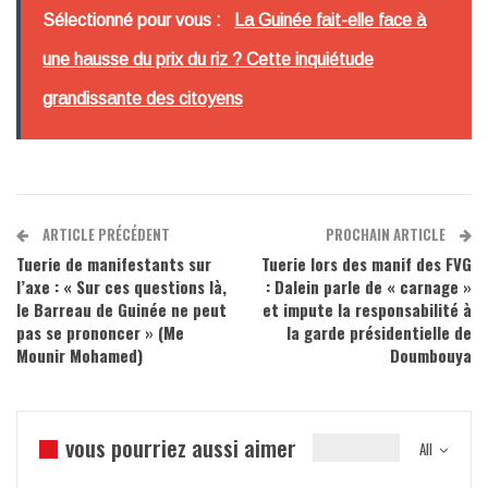
Sélectionné pour vous :
La Guinée fait-elle face à
une hausse du prix du riz ? Cette inquiétude
grandissante des citoyens
ARTICLE PRÉCÉDENT
PROCHAIN ARTICLE
Tuerie de manifestants sur
Tuerie lors des manif des FVG
l’axe : « Sur ces questions là,
: Dalein parle de « carnage »
le Barreau de Guinée ne peut
et impute la responsabilité à
pas se prononcer » (Me
la garde présidentielle de
Mounir Mohamed)
Doumbouya
vous pourriez aussi aimer
All