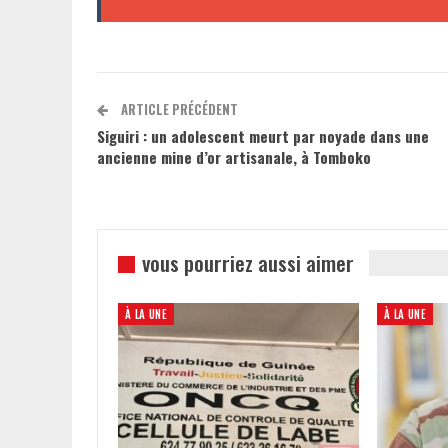
ARTICLE PRÉCÉDENT
Siguiri : un adolescent meurt par noyade dans une
ancienne mine d’or artisanale, à Tomboko
vous pourriez aussi aimer
À LA UNE
À LA UNE