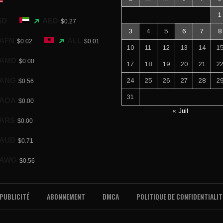
1
SD
AED
$0.27
3
4
5
6
7
8
AFN
ALL
$0.02
$0.01
10
11
12
13
14
1
AMD
$0.00
17
18
19
20
21
2
ANG
24
25
26
27
28
2
$0.56
31
AOA
$0.00
« Juil
ARS
$0.00
AUD
$0.71
AWG
$0.56
PUBLICITÉ
ABONNEMENT
DMCA
POLITIQUE DE CONFIDENTIALIT