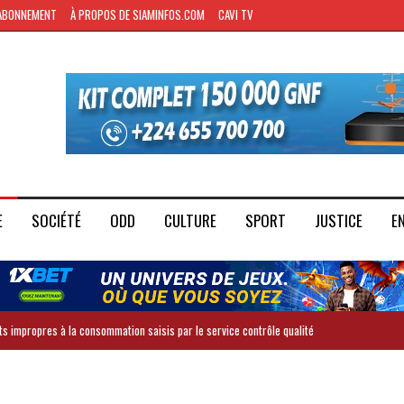
ABONNEMENT
À PROPOS DE SIAMINFOS.COM
CAVI TV
E
SOCIÉTÉ
ODD
CULTURE
SPORT
JUSTICE
E
ts impropres à la consommation saisis par le service contrôle qualité