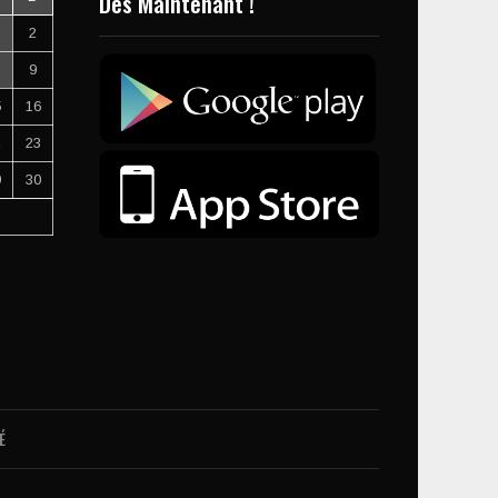
Dès Maintenant !
2
9
5
16
2
23
9
30
É