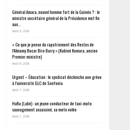
Général Amara, nouvel homme fort de la Guinée ? : le
ministre secrétaire général de la Présidence met fin
aux…
Août 8, 2026
« Ce que je pense du rapatriement des Restes de
l’Almamy Bocar Biro Barry » (Kabiné Komara, ancien
Premier ministre)
Août 8, 2026
Urgent – Éducation : le syndicat déclenche une grève
à l’université GLC de Sonfonia
Août 7, 2026
Hafia (Labé) : un jeune conducteur de taxi-moto
sauvagement assassiné, sa moto volée
Août 7, 2026