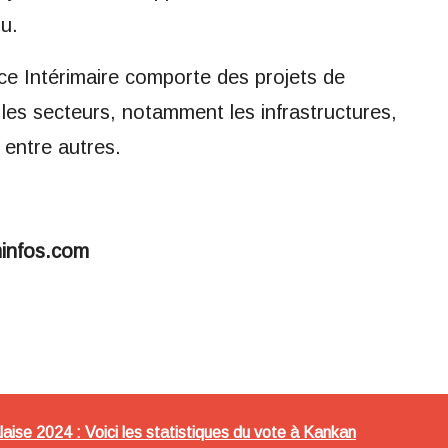
u.
e Intérimaire comporte des projets de
es secteurs, notamment les infrastructures,
 entre autres.
minfos.com
laise 2024 : Voici les statistiques du vote à Kankan