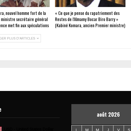
ra, nouvel homme fort de la
« Ce que je pense du rapatriement des
e ministre secrétaire général
Restes de l’Almamy Bocar Biro Barry »
ence met fin aux spéculations
(Kabiné Komara, ancien Premier ministre)
GER PLUS D'ARTICLES
e
août 2026
USD - United States Dollar
L
M
M
J
V
S