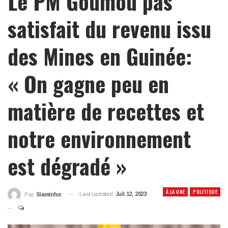
Le PM Goumou pas
satisfait du revenu issu
des Mines en Guinée:
« On gagne peu en
matière de recettes et
notre environnement
est dégradé »
À LA UNE
POLITIQUE
Last updated
Juil 12, 2023
Par
Siaminfos