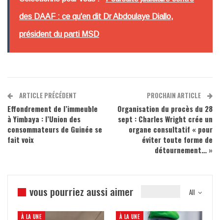
des DAAF : ce qu'en dit Dr Abdoulaye Diallo,
président du parti MSD
ARTICLE PRÉCÉDENT
PROCHAIN ARTICLE
Effondrement de l’immeuble
Organisation du procès du 28
à Yimbaya : l’Union des
sept : Charles Wright crée un
consommateurs de Guinée se
organe consultatif « pour
fait voix
éviter toute forme de
détournement… »
vous pourriez aussi aimer
All
À LA UNE
À LA UNE