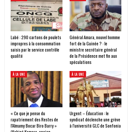
Labé : 290 cartons de poulets
Général Amara, nouvel homme
impropres à la consommation
fort de la Guinée ? : le
saisis par le service contrôle
ministre secrétaire général
qualité
de la Présidence met fin aux
spéculations
À LA UNE
À LA UNE
« Ce que je pense du
Urgent – Éducation : le
rapatriement des Restes de
syndicat déclenche une grève
l’Almamy Bocar Biro Barry »
à l’université GLC de Sonfonia
(Kabiné Komara, ancien