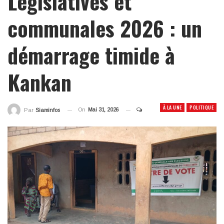
Législatives et
communales 2026 : un
démarrage timide à
Kankan
À LA UNE
POLITIQUE
On
Mai 31, 2026
Par
Siaminfos