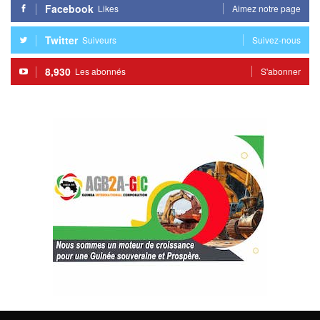
Facebook
Likes
Aimez notre page
Twitter
Suiveurs
Suivez-nous
8,930
Les abonnés
S'abonner