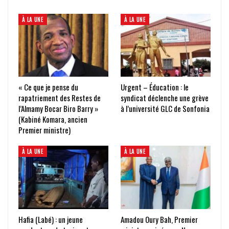
À LA UNE
À LA UNE
« Ce que je pense du
Urgent – Éducation : le
rapatriement des Restes de
syndicat déclenche une grève
l’Almamy Bocar Biro Barry »
à l’université GLC de Sonfonia
(Kabiné Komara, ancien
Premier ministre)
À LA UNE
À LA UNE
Hafia (Labé) : un jeune
Amadou Oury Bah, Premier