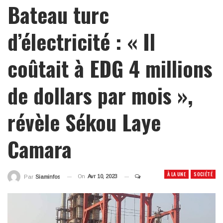
Bateau turc
d’électricité : « Il
coûtait à EDG 4 millions
de dollars par mois »,
révèle Sékou Laye
Camara
À LA UNE
SOCIÉTÉ
On
Avr 10, 2023
Par
Siaminfos