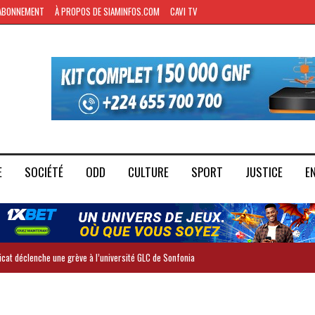
ABONNEMENT
À PROPOS DE SIAMINFOS.COM
CAVI TV
E
SOCIÉTÉ
ODD
CULTURE
SPORT
JUSTICE
E
dicat déclenche une grève à l’université GLC de Sonfonia