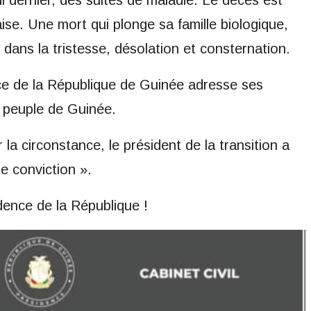
 dernier, des suites de maladie. Le décès est
aise. Une mort qui plonge sa famille biologique,
 dans la tristesse, désolation et consternation.
ce de la République de Guinée adresse ses
u peuple de Guinée.
a circonstance, le président de la transition a
e conviction ».
dence de la République !