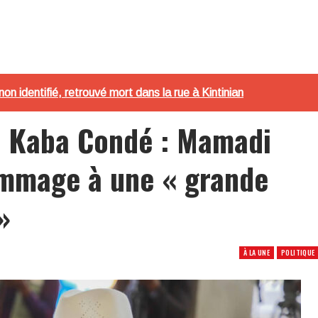
non identifié, retrouvé mort dans la rue à Kintinian
è Kaba Condé : Mamadi
mmage à une « grande
»
À LA UNE
POLITIQUE