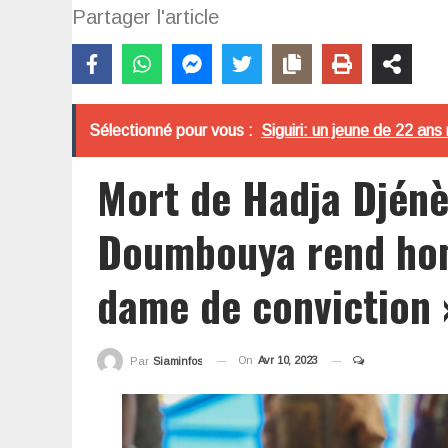
Partager l'article
Sélectionné pour vous :
Siguiri: un jeune de 22 ans 
Mort de Hadja Djén
Doumbouya rend ho
dame de conviction 
On
Avr 10, 2023
Par
Siaminfos