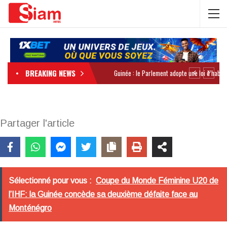
BREAKING NEWS
Partager l'article
Sélectionné pour vous :
Coupe du Monde Féminine U20 de
l’IHF: la Guinée concède sa deuxième défaite face au
Monténégro