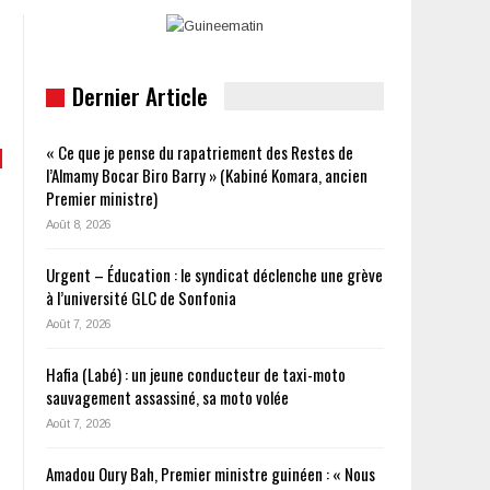
Dernier Article
« Ce que je pense du rapatriement des Restes de
l’Almamy Bocar Biro Barry » (Kabiné Komara, ancien
Premier ministre)
Août 8, 2026
Urgent – Éducation : le syndicat déclenche une grève
à l’université GLC de Sonfonia
Août 7, 2026
Hafia (Labé) : un jeune conducteur de taxi-moto
sauvagement assassiné, sa moto volée
Août 7, 2026
Amadou Oury Bah, Premier ministre guinéen : « Nous