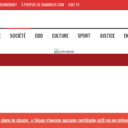
BONNEMENT
À PROPOS DE SIAMINFOS.COM
CAVI TV
E
SOCIÉTÉ
ODD
CULTURE
SPORT
JUSTICE
E
ans le doute: « Nous n'avons aucune certitude qu'il va se prés