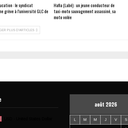
cation : le syndicat
Hafia (Labé) : un jeune conducteur de
e grève à l’université GLC de
taxi-moto sauvagement assassiné, sa
moto volée
GER PLUS D'ARTICLES
e
août 2026
USD - United States Dollar
L
M
M
J
V
S