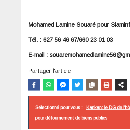
Mohamed Lamine Souaré pour Siamin
Tél. : 627 56 46 67/660 23 01 03
E-mail : souaremohamedlamine56@gm
Partager l'article
Sélectionné pour vous :
Kankan: le DG de l'h
pour détournement de biens publics