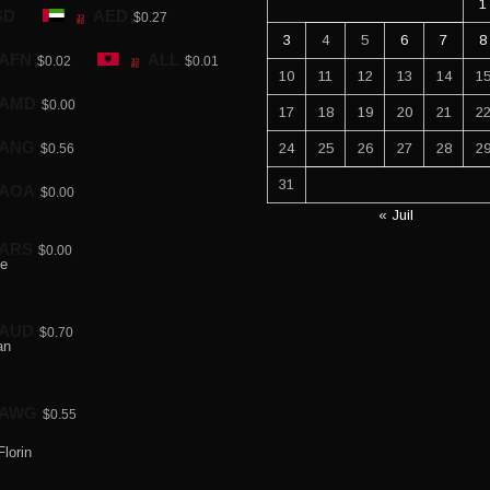
1
SD
AED
$0.27
3
4
5
6
7
8
AFN
ALL
$0.02
$0.01
10
11
12
13
14
1
AMD
$0.00
17
18
19
20
21
2
ANG
24
25
26
27
28
2
$0.56
31
AOA
$0.00
« Juil
ARS
$0.00
AUD
$0.70
AWG
$0.55