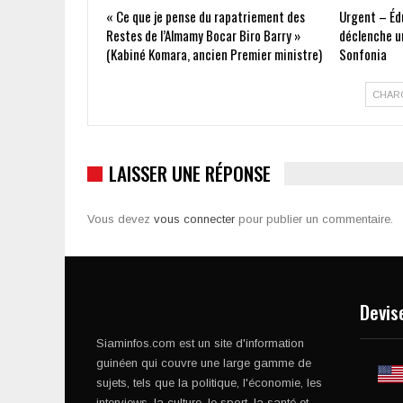
« Ce que je pense du rapatriement des
Urgent – Édu
Restes de l’Almamy Bocar Biro Barry »
déclenche un
(Kabiné Komara, ancien Premier ministre)
Sonfonia
CHAR
LAISSER UNE RÉPONSE
Vous devez
vous connecter
pour publier un commentaire.
Devis
Siaminfos.com est un site d'information
guinéen qui couvre une large gamme de
sujets, tels que la politique, l'économie, les
interviews, la culture, le sport, la santé et