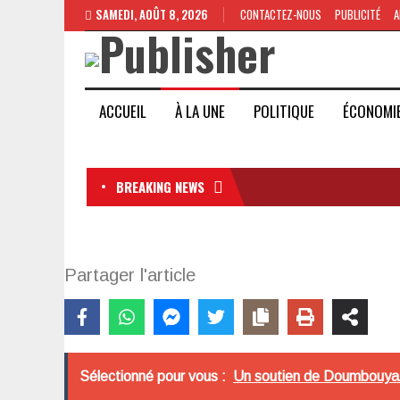
SAMEDI, AOÛT 8, 2026
CONTACTEZ-NOUS
PUBLICITÉ
A
ACCUEIL
À LA UNE
POLITIQUE
ÉCONOMI
BREAKING NEWS
Partager l'article
Sélectionné pour vous :
Un soutien de Doumbouya d