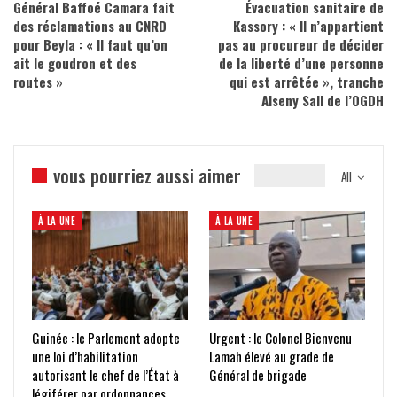
Général Baffoé Camara fait
Évacuation sanitaire de
des réclamations au CNRD
Kassory : « Il n’appartient
pour Beyla : « Il faut qu’on
pas au procureur de décider
ait le goudron et des
de la liberté d’une personne
routes »
qui est arrêtée », tranche
Alseny Sall de l’OGDH
vous pourriez aussi aimer
All
À LA UNE
À LA UNE
Guinée : le Parlement adopte
Urgent : le Colonel Bienvenu
une loi d’habilitation
Lamah élevé au grade de
autorisant le chef de l’État à
Général de brigade
légiférer par ordonnances