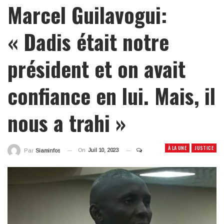
Marcel Guilavogui:
« Dadis était notre
président et on avait
confiance en lui. Mais, il
nous a trahi »
À LA UNE
JUSTICE
On
Juil 10, 2023
Par
Siaminfos