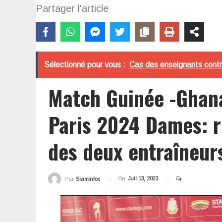
Partager l'article
Sélectionné pour vous :
Cas des enseignants contr
Match Guinée -Ghana
Paris 2024 Dames: r
des deux entraîneur
On
Juil 13, 2023
Par
Siaminfos