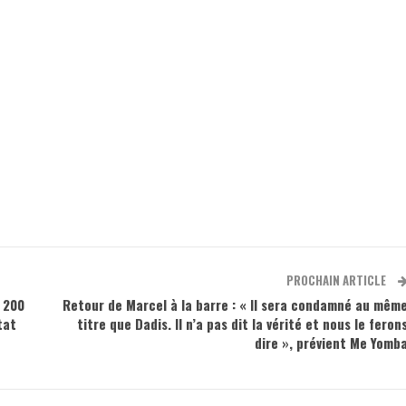
PROCHAIN ARTICLE
, 200
Retour de Marcel à la barre : « Il sera condamné au mêm
tat
titre que Dadis. Il n’a pas dit la vérité et nous le feron
dire », prévient Me Yomb