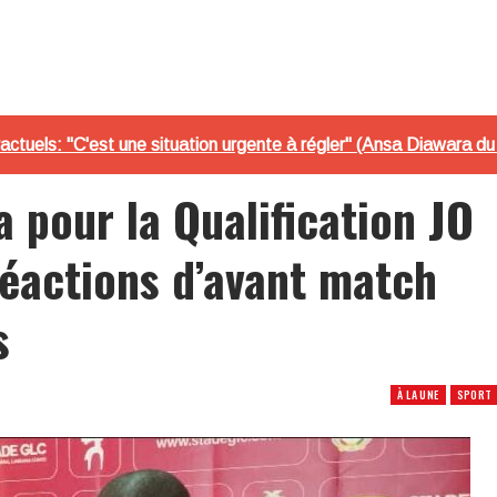
actuels: "C'est une situation urgente à régler" (Ansa Diawara 
 pour la Qualification JO
éactions d’avant match
s
À LA UNE
SPORT