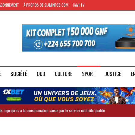
ABONNEMENT
À PROPOS DE SIAMINFOS.COM
CAVI TV
E
SOCIÉTÉ
ODD
CULTURE
SPORT
JUSTICE
E
ts impropres à la consommation saisis par le service contrôle qualité