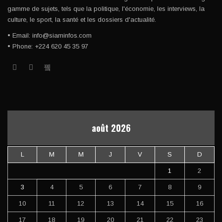
gamme de sujets, tels que la politique, l'économie, les interviews, la
culture, le sport, la santé et les dossiers d'actualité.
• Email: info@siaminfos.com
• Phone: +224 620 45 35 97
août 2026
L
M
M
J
V
S
D
1
2
3
4
5
6
7
8
9
10
11
12
13
14
15
16
17
18
19
20
21
22
23