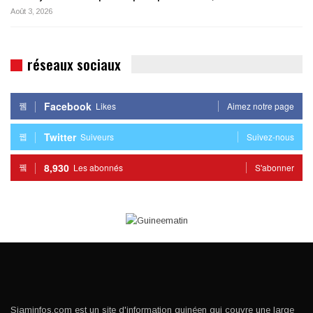
Août 3, 2026
réseaux sociaux
Facebook
Likes
Aimez notre page
Twitter
Suiveurs
Suivez-nous
8,930
Les abonnés
S'abonner
Siaminfos.com est un site d'information guinéen qui couvre une large