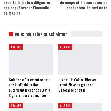
exhorte la junte à diligenter
de coups et blessures sur un
des enquêtes sur l’incendie
conducteur de taxi moto
de Madina
vous pourriez aussi aimer
À LA UNE
À LA UNE
Guinée : le Parlement adopte
Urgent : le Colonel Bienvenu
une loi d’habilitation
Lamah élevé au grade de
autorisant le chef de l’État à
Général de brigade
légiférer par ordonnances
À LA UNE
À LA UNE