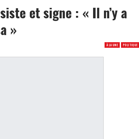
ste et signe : « Il n’y a
sa »
À LA UNE
POLITIQUE