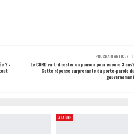
PROCHAIN ARTICLE
ée ? :
Le CNRD va-t-il rester au pouvoir pour encore 3 ans
 tout
Cette réponse surprenante du porte-parole d
gouvernemen
À LA UNE