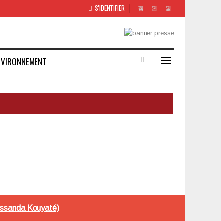
S'IDENTIFIER
NVIRONNEMENT
rissanda Kouyaté)