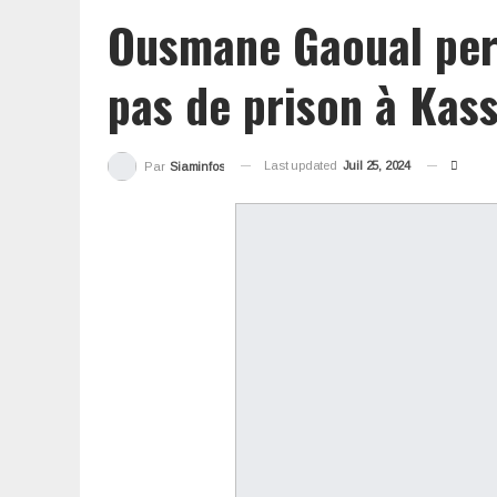
Ousmane Gaoual persi
pas de prison à Kas
Last updated
Juil 25, 2024
Par
Siaminfos