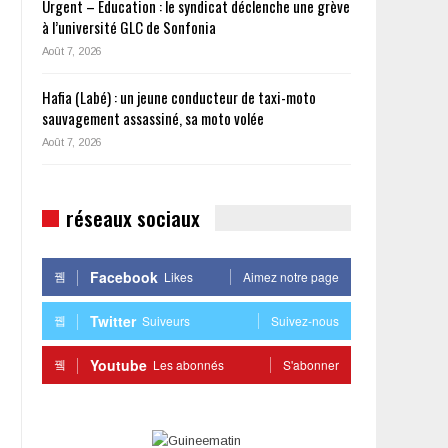
Urgent – Éducation : le syndicat déclenche une grève
à l’université GLC de Sonfonia
Août 7, 2026
Hafia (Labé) : un jeune conducteur de taxi-moto
sauvagement assassiné, sa moto volée
Août 7, 2026
réseaux sociaux
Facebook
Likes
Aimez notre page
Twitter
Suiveurs
Suivez-nous
Youtube
Les abonnés
S'abonner