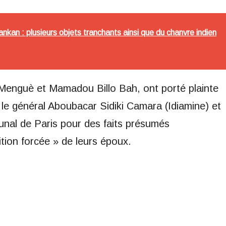
nkan : plusieurs objets tranchants ainsi que du chanvre indien
 Menguè et Mamadou Billo Bah, ont porté plainte
e général Aboubacar Sidiki Camara (Idiamine) et
bunal de Paris pour des faits présumés
ition forcée » de leurs époux.
m