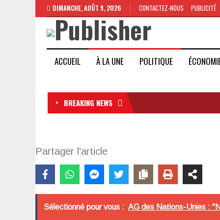
DIMANCHE, AOÛT 9, 2026
CONTACTEZ-NOUS
PUBLICITÉ
ACCUEIL
À LA UNE
POLITIQUE
ÉCONOMI
BREAKING NEWS
Partager l'article
Sélectionné pour vous :
AG des Nations-Unies : "No