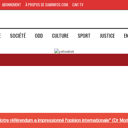
ABONNEMENT
À PROPOS DE SIAMINFOS.COM
CAVI TV
E
SOCIÉTÉ
ODD
CULTURE
SPORT
JUSTICE
E
tre référendum a impressionné l'opinion internationale" (Dr Mo