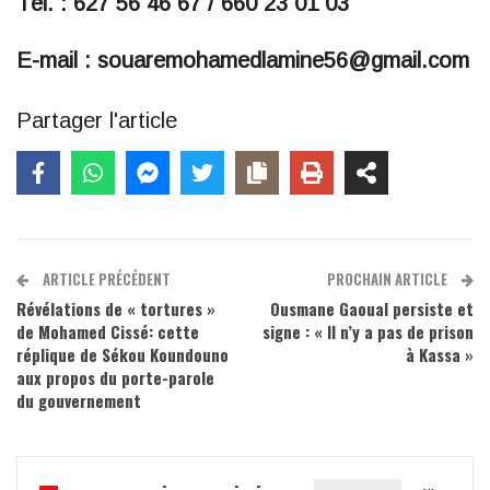
Tél. : 627 56 46 67 / 660 23 01 03
E-mail : souaremohamedlamine56@gmail.com
Partager l'article
ARTICLE PRÉCÉDENT
PROCHAIN ARTICLE
Révélations de « tortures »
Ousmane Gaoual persiste et
de Mohamed Cissé: cette
signe : « Il n’y a pas de prison
réplique de Sékou Koundouno
à Kassa »
aux propos du porte-parole
du gouvernement