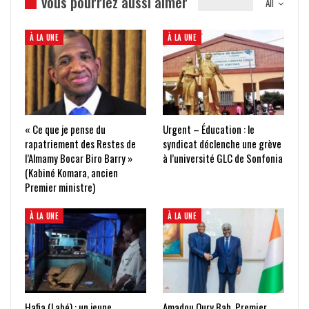
vous pourriez aussi aimer
All
À LA UNE
À LA UNE
« Ce que je pense du
Urgent – Éducation : le
rapatriement des Restes de
syndicat déclenche une grève
l’Almamy Bocar Biro Barry »
à l’université GLC de Sonfonia
(Kabiné Komara, ancien
Premier ministre)
À LA UNE
À LA UNE
Hafia (Labé) : un jeune
Amadou Oury Bah, Premier