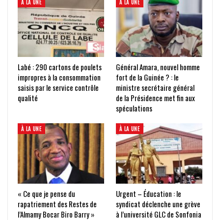
À LA UNE
À LA UNE
Labé : 290 cartons de poulets
Général Amara, nouvel homme
impropres à la consommation
fort de la Guinée ? : le
saisis par le service contrôle
ministre secrétaire général
qualité
de la Présidence met fin aux
spéculations
À LA UNE
À LA UNE
« Ce que je pense du
Urgent – Éducation : le
rapatriement des Restes de
syndicat déclenche une grève
l’Almamy Bocar Biro Barry »
à l’université GLC de Sonfonia