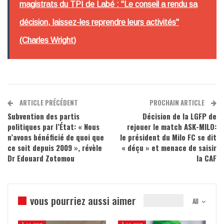
magistrats du TPI de Labé : "Le conseil a rendu sa
décision, laissez-les reprendre leurs activités"
(Charles Wright)
ARTICLE PRÉCÉDENT
PROCHAIN ARTICLE
Subvention des partis
Décision de la LGFP de
politiques par l’État: « Nous
rejouer le match ASK-MILO:
n’avons bénéficié de quoi que
le président du Milo FC se dit
ce soit depuis 2009 », révèle
« déçu » et menace de saisir
Dr Edouard Zotomou
la CAF
vous pourriez aussi aimer
All