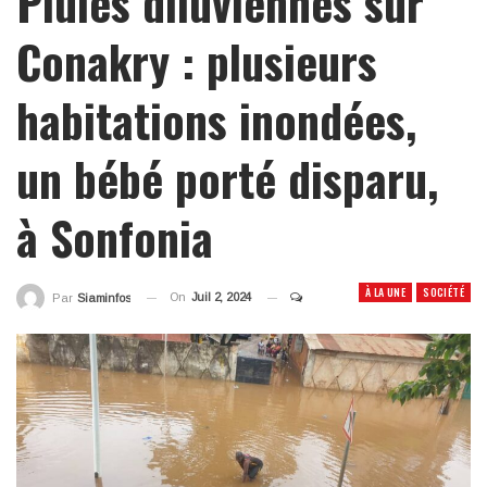
Pluies diluviennes sur
Conakry : plusieurs
habitations inondées,
un bébé porté disparu,
à Sonfonia
À LA UNE
SOCIÉTÉ
On
Juil 2, 2024
Par
Siaminfos