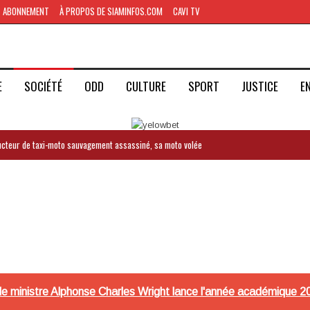
ABONNEMENT
À PROPOS DE SIAMINFOS.COM
CAVI TV
E
SOCIÉTÉ
ODD
CULTURE
SPORT
JUSTICE
E
ducteur de taxi-moto sauvagement assassiné, sa moto volée
le ministre Alphonse Charles Wright lance l'année académique 