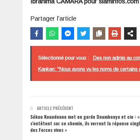
Ibrahima CAMARA pour siaminfos.com
Partager l'article
Sélectionné pour vous :
Des non admis au conco
Kankan: "Nous avons vu les noms de certains q
ARTICLE PRÉCÉDENT
Sékou Koundouno met en garde Doumbouya et cie : « 
s’entêtent sur ce chemin, ils verront la réponse cing
des Forces vives »