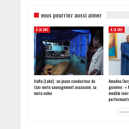
vous pourriez aussi aimer
À LA UNE
À LA UNE
Hafia (Labé) : un jeune conducteur de
Amadou Oury
taxi-moto sauvagement assassiné, sa
guinéen : « 
moto volée
modèle ivoir
performants
CHAR