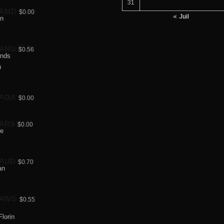
31
AMD
$0.00
« Juil
ANG
$0.56
AOA
$0.00
ARS
$0.00
AUD
$0.70
AWG
$0.55