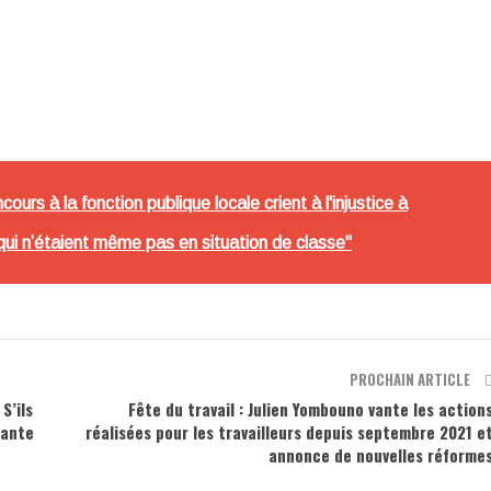
urs à la fonction publique locale crient à l'injustice à
ui n’étaient même pas en situation de classe"
PROCHAIN ARTICLE
S’ils
Fête du travail : Julien Yombouno vante les action
lante
réalisées pour les travailleurs depuis septembre 2021 e
annonce de nouvelles réforme