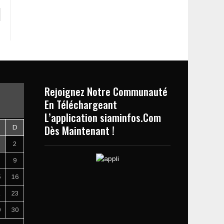
Rejoignez Notre Communauté
En Téléchargeant
L’application siaminfos.Com
Dès Maintenant !
D
2
9
5
16
2
23
9
30