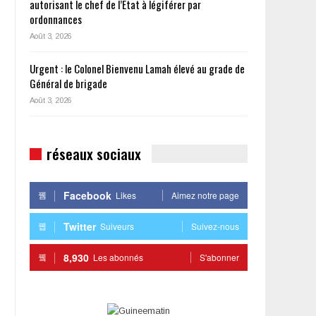
autorisant le chef de l’État à légiférer par
ordonnances
Août 3, 2026
Urgent : le Colonel Bienvenu Lamah élevé au grade de
Général de brigade
Août 3, 2026
réseaux sociaux
Facebook
Likes
Aimez notre page
Twitter
Suiveurs
Suivez-nous
8,930
Les abonnés
S'abonner