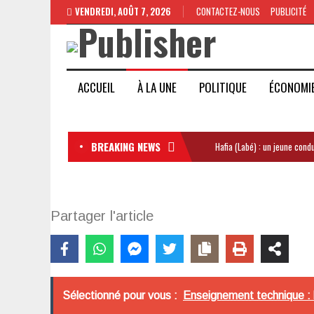
VENDREDI, AOÛT 7, 2026
CONTACTEZ-NOUS
PUBLICITÉ
ACCUEIL
À LA UNE
POLITIQUE
ÉCONOMI
BREAKING NEWS
Hafia (Labé) : un jeune con
Partager l'article
Sélectionné pour vous :
Enseignement technique : 