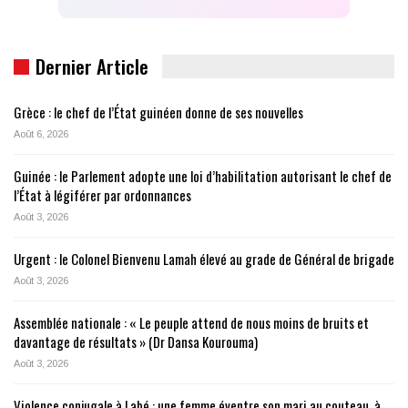
Dernier Article
Grèce : le chef de l’État guinéen donne de ses nouvelles
Août 6, 2026
Guinée : le Parlement adopte une loi d’habilitation autorisant le chef de
l’État à légiférer par ordonnances
Août 3, 2026
Urgent : le Colonel Bienvenu Lamah élevé au grade de Général de brigade
Août 3, 2026
Assemblée nationale : « Le peuple attend de nous moins de bruits et
davantage de résultats » (Dr Dansa Kourouma)
Août 3, 2026
Violence conjugale à Labé : une femme éventre son mari au couteau, à