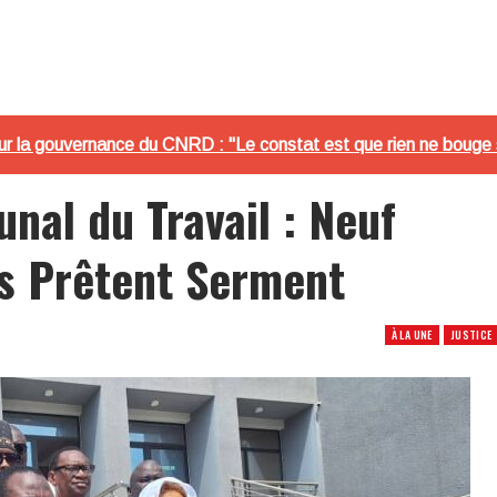
la gouvernance du CNRD : "Le constat est que rien ne bouge 
unal du Travail : Neuf
s Prêtent Serment
À LA UNE
JUSTICE