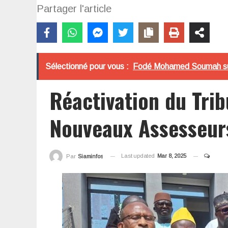
Partager l'article
Sélectionné pour vous :
Fodé Mohamed Soumah sur 
Réactivation du Trib
Nouveaux Assesseur
Last updated
Mar 8, 2025
Par
Siaminfos