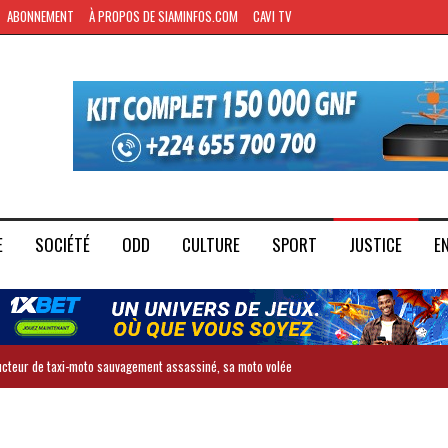
ABONNEMENT
À PROPOS DE SIAMINFOS.COM
CAVI TV
E
SOCIÉTÉ
ODD
CULTURE
SPORT
JUSTICE
E
ducteur de taxi-moto sauvagement assassiné, sa moto volée