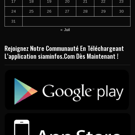
17
18
19
20
21
22
23
24
25
26
27
28
29
30
31
« Juil
Rejoignez Notre Communauté En Téléchargeant
L’application siaminfos.Com Dès Maintenant !