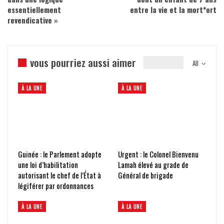
essentiellement
entre la vie et la mort*ort
revendicative »
vous pourriez aussi aimer
All
À LA UNE
À LA UNE
Guinée : le Parlement adopte
Urgent : le Colonel Bienvenu
une loi d’habilitation
Lamah élevé au grade de
autorisant le chef de l’État à
Général de brigade
légiférer par ordonnances
À LA UNE
À LA UNE