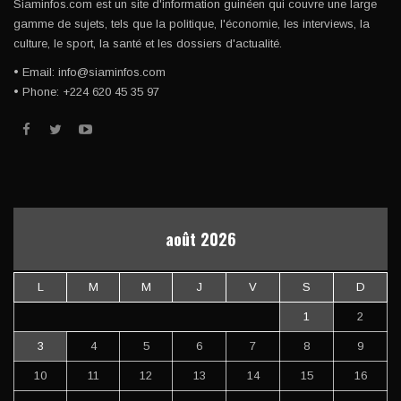
Siaminfos.com est un site d'information guinéen qui couvre une large
gamme de sujets, tels que la politique, l'économie, les interviews, la
culture, le sport, la santé et les dossiers d'actualité.
• Email: info@siaminfos.com
• Phone: +224 620 45 35 97
août 2026
L
M
M
J
V
S
D
1
2
3
4
5
6
7
8
9
10
11
12
13
14
15
16