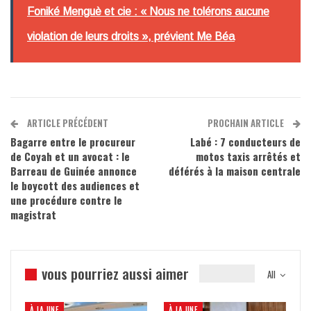
Foniké Menguè et cie : « Nous ne tolérons aucune
violation de leurs droits », prévient Me Béa
ARTICLE PRÉCÉDENT
PROCHAIN ARTICLE
Bagarre entre le procureur
Labé : 7 conducteurs de
de Coyah et un avocat : le
motos taxis arrêtés et
Barreau de Guinée annonce
déférés à la maison centrale
le boycott des audiences et
une procédure contre le
magistrat
vous pourriez aussi aimer
All
À LA UNE
À LA UNE