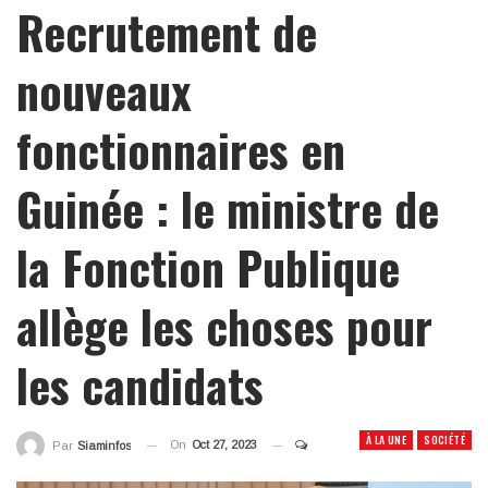
Recrutement de
nouveaux
fonctionnaires en
Guinée : le ministre de
la Fonction Publique
allège les choses pour
les candidats
À LA UNE
SOCIÉTÉ
On
Oct 27, 2023
Par
Siaminfos