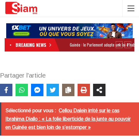
BREAKING NEWS
Partager l'article
Sélectionné pour vous :
Cellou Dalein irrité sur le cas
Ibrahima Diallo : « La folie liberticide de la junte au pouvoir
en Guinée est bien loin de s’estomper »