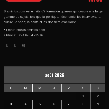
Siaminfos.com est un site d'information guinéen qui couvre une large
gamme de sujets, tels que la politique, l'économie, les interviews, la
culture, le sport, la santé et les dossiers d'actualité.
• Email: info@siaminfos.com
• Phone: +224 620 45 35 97
août 2026
L
M
M
J
V
S
D
1
2
3
4
5
6
7
8
9