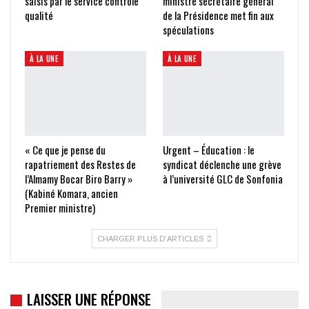
saisis par le service contrôle
ministre secrétaire général
qualité
de la Présidence met fin aux
spéculations
À LA UNE
À LA UNE
« Ce que je pense du
Urgent – Éducation : le
rapatriement des Restes de
syndicat déclenche une grève
l’Almamy Bocar Biro Barry »
à l’université GLC de Sonfonia
(Kabiné Komara, ancien
Premier ministre)
CHARGER PLUS D'ARTICLES
LAISSER UNE RÉPONSE