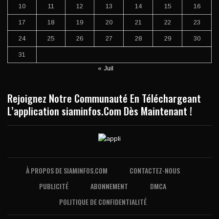
10
11
12
13
14
15
16
17
18
19
20
21
22
23
24
25
26
27
28
29
30
31
« Juil
Rejoignez Notre Communauté En Téléchargeant
L’application siaminfos.Com Dès Maintenant !
À PROPOS DE SIAMINFOS.COM
CONTACTEZ-NOUS
PUBLICITÉ
ABONNEMENT
DMCA
POLITIQUE DE CONFIDENTIALITÉ