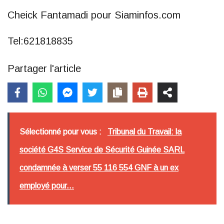
Cheick Fantamadi pour Siaminfos.com
Tel:621818835
Partager l'article
Sélectionné pour vous :
Tribunal du Travail: la
société G4S Service de Sécurité Guinée SARL
condamnée à verser 55 116 554 GNF à un ex
employé pour...