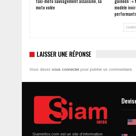
taxi-moto sauvagement assassiné, sa
guinéen : « 
moto volée
modèle ivoir
performants
CHAR
LAISSER UNE RÉPONSE
Vous devez
vous connecter
pour publier un commentaire.
Devis
Siaminfos.com est un site d'information