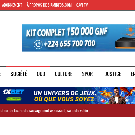
ABONNEMENT
À PROPOS DE SIAMINFOS.COM
CAVI TV
E
SOCIÉTÉ
ODD
CULTURE
SPORT
JUSTICE
E
ducteur de taxi-moto sauvagement assassiné, sa moto volée