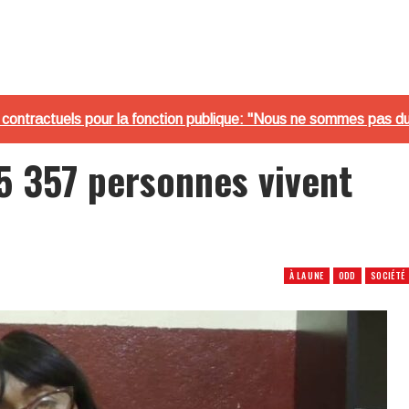
ontractuels pour la fonction publique: "Nous ne sommes pas du 
5 357 personnes vivent
À LA UNE
ODD
SOCIÉTÉ