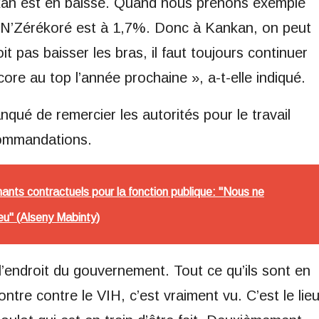
nkan est en baisse. Quand nous prenons exemple
%. N’Zérékoré est à 1,7%. Donc à Kankan, on peut
t pas baisser les bras, il faut toujours continuer
ncore au top l’année prochaine », a-t-elle indiqué.
ué de remercier les autorités pour le travail
commandations.
nts contractuels pour la fonction publique: "Nous ne
eu" (Alseny Mabinty)
l’endroit du gouvernement. Tout ce qu’ils sont en
contre contre le VIH, c’est vraiment vu. C’est le lie