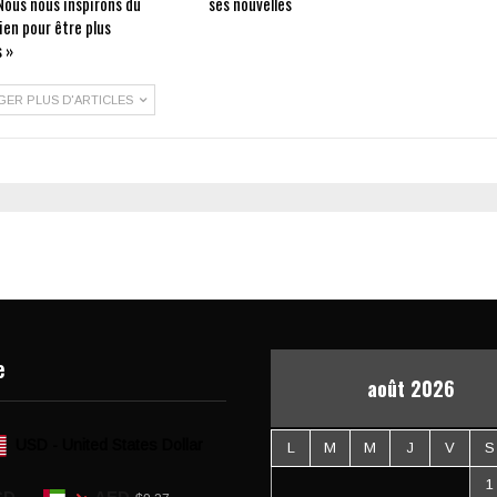
Nous nous inspirons du
ses nouvelles
ien pour être plus
 »
GER PLUS D'ARTICLES
e
août 2026
USD - United States Dollar
L
M
M
J
V
S
1