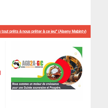
tout prêts à nous prêter à ce jeu" (Alseny Mabinty)