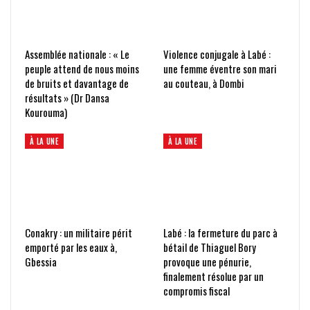
Assemblée nationale : « Le
Violence conjugale à Labé :
peuple attend de nous moins
une femme éventre son mari
de bruits et davantage de
au couteau, à Dombi
résultats » (Dr Dansa
Kourouma)
À LA UNE
À LA UNE
Conakry : un militaire périt
Labé : la fermeture du parc à
emporté par les eaux à,
bétail de Thiaguel Bory
Gbessia
provoque une pénurie,
finalement résolue par un
compromis fiscal