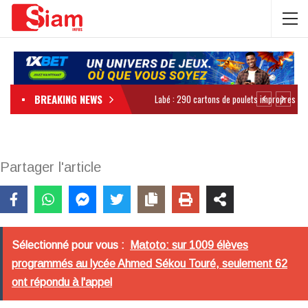
BREAKING NEWS
Partager l'article
Sélectionné pour vous :
Matoto: sur 1009 élèves
programmés au lycée Ahmed Sékou Touré, seulement 62
ont répondu à l'appel