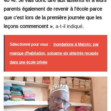
40 %. Je vais donc dire aux absents et à leurs
parents également de revenir à l’école parce
que c’est lors de la première journée que les
leçons commencent »
, a-t-il indiqué.
Sélectionné pour vous :
Inondations à Matoto: par
manque d'habitation, soixante-six sinistrés recasés
dans une école privée